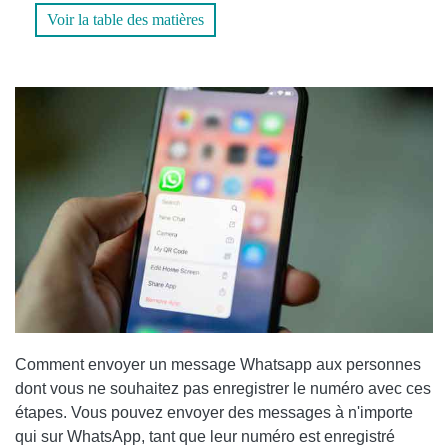
Voir la table des matières
4. UTILISEZ UN RACCOURCI SIRI POUR CINGLER LES
NUMÉROS NON ENREGISTRÉS DANS WHATSAPP POUR
IPHONE
CONTINUER LA CONVERSATION SUR WHATSAPP
POUR ALLER PLUS LOIN:
Comment envoyer un message Whatsapp aux personnes
dont vous ne souhaitez pas enregistrer le numéro avec ces
étapes. Vous pouvez envoyer des messages à n'importe
qui sur WhatsApp, tant que leur numéro est enregistré