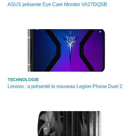
ASUS présente Eye Care Monitor VA27DQSB
TECHNOLOGIE
Lenovo : a présenté le nouveau Legion Phone Duel 2