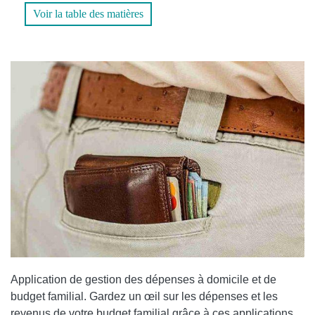
GESTIONNAIRE DE DÉPENSES
Voir la table des matières
MONEY MANAGER
Application de gestion des dépenses à domicile et de
budget familial
. Gardez un œil sur les dépenses et les
revenus de votre budget familial grâce à ces applications