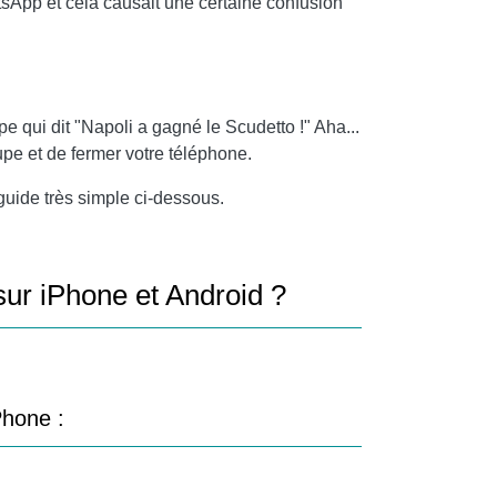
sApp et cela causait une certaine confusion
qui dit "Napoli a gagné le Scudetto !" Aha...
oupe et de fermer votre téléphone.
guide très simple ci-dessous.
ur iPhone et Android ?
Phone :