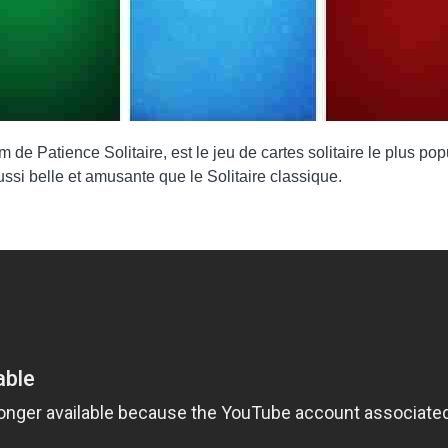
m de Patience Solitaire, est le jeu de cartes solitaire le plu
belle et amusante que le Solitaire classique.