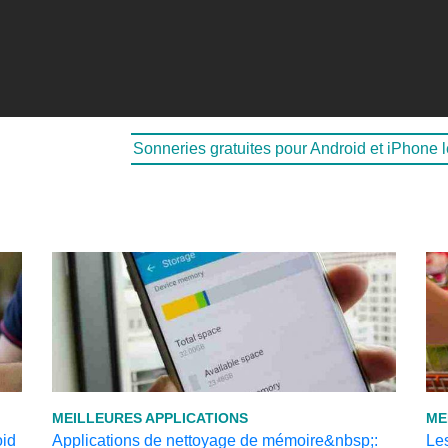
Sonneries gratuites pour Android et iPhone l
MEILLEURES APPLICATIONS
ME
oid
Applications de nettoyage de mémoire&nbsp;:
Les