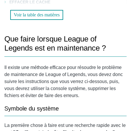
EFFACER LE CACHE
SUPPRIMER LES FICHIERS
Voir la table des matières
COMMENCER LE JEU
Que faire lorsque League of
QUOI D'AUTRE PEUT CRÉER CETTE ERREUR ?
Legends est en maintenance ?
DNS
METTRE À JOUR WINDOWS
Il existe une méthode efficace pour résoudre le problème
de maintenance de League of Legends, vous devez donc
suivre les instructions que vous verrez ci-dessous, puis,
vous devrez utiliser la console système, supprimer les
fichiers et éviter de faire des erreurs.
Symbole du système
La première chose à faire est une recherche rapide avec le