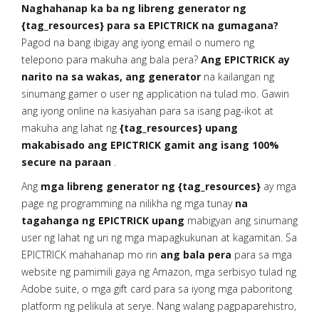
Naghahanap ka ba ng libreng generator ng
{tag_resources} para sa EPICTRICK na gumagana?
Pagod na bang ibigay ang iyong email o numero ng
telepono para makuha ang bala pera?
Ang EPICTRICK ay
narito na sa wakas, ang generator
na kailangan ng
sinumang gamer o user ng application na tulad mo. Gawin
ang iyong online na kasiyahan para sa isang pag-ikot at
makuha ang lahat ng
{tag_resources} upang
makabisado ang EPICTRICK gamit ang isang 100%
secure na paraan
.
Ang
mga libreng generator ng {tag_resources}
ay mga
page ng programming na nilikha ng mga tunay
na
tagahanga ng EPICTRICK upang
mabigyan ang sinumang
user ng lahat ng uri ng mga mapagkukunan at kagamitan. Sa
EPICTRICK mahahanap mo rin
ang bala pera
para sa mga
website ng pamimili gaya ng Amazon, mga serbisyo tulad ng
Adobe suite, o mga gift card para sa iyong mga paboritong
platform ng pelikula at serye. Nang walang pagpaparehistro,