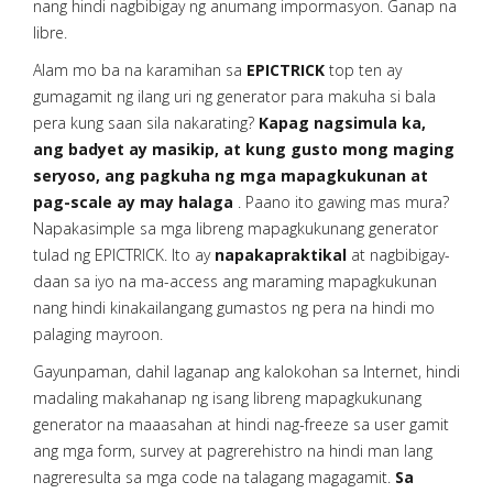
nang hindi nagbibigay ng anumang impormasyon. Ganap na
libre.
Alam mo ba na karamihan sa
EPICTRICK
top ten ay
gumagamit ng ilang uri ng generator para makuha si bala
pera kung saan sila nakarating?
Kapag nagsimula ka,
ang badyet ay masikip, at kung gusto mong maging
seryoso, ang pagkuha ng mga mapagkukunan at
pag-scale ay may halaga
. Paano ito gawing mas mura?
Napakasimple sa mga libreng mapagkukunang generator
tulad ng EPICTRICK. Ito ay
napakapraktikal
at nagbibigay-
daan sa iyo na ma-access ang maraming mapagkukunan
nang hindi kinakailangang gumastos ng pera na hindi mo
palaging mayroon.
Gayunpaman, dahil laganap ang kalokohan sa Internet, hindi
madaling makahanap ng isang libreng mapagkukunang
generator na maaasahan at hindi nag-freeze sa user gamit
ang mga form, survey at pagrerehistro na hindi man lang
nagreresulta sa mga code na talagang magagamit.
Sa