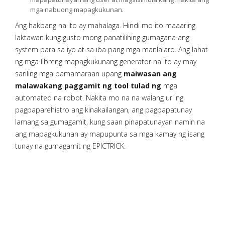
mga nabuong mapagkukunan.
Ang hakbang na ito ay mahalaga. Hindi mo ito maaaring
laktawan kung gusto mong panatilihing gumagana ang
system para sa iyo at sa iba pang mga manlalaro. Ang lahat
ng mga libreng mapagkukunang generator na ito ay may
sariling mga pamamaraan upang
maiwasan ang
malawakang paggamit ng tool tulad ng
mga
automated na robot. Nakita mo na na walang uri ng
pagpaparehistro ang kinakailangan, ang pagpapatunay
lamang sa gumagamit, kung saan pinapatunayan namin na
ang mapagkukunan ay mapupunta sa mga kamay ng isang
tunay na gumagamit ng EPICTRICK.