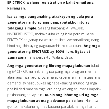
EPICTRICK, walang registration o kahit email ang
kailangan.
Isa sa mga pangunahing atraksyon ng bala pera
generator na ito ay ang pagpapatakbo nito ay
talagang simple.
Sa ilang hakbang, AT WALANG
NAGREREHISTRO, makakakuha ka ng bala pera mula sa
EPICTRICK na ganap na wasto at libre. Awtomatikong, nang
hindi naghihintay ng pagpaparehistro o account.
Ang mga
generator ng EPICTRICK ay 100% libre, ligtas at
gumagana
nang perpekto. Walang daya.
Ang mga generator ng libreng mapagkukunan
tulad
ng EPICTRICK, na nilikha ng iba pang mga programmer na
alam ang mga laro, programa at kapaligiran na mataas ang
demand, ay nagbubukas ng napakalaking mundo ng mga
posibilidad para sa mga laro nang walang anumang kapaki-
pakinabang na layunin
. Kunin ang lahat ng uri ng mga
mapagkukunan at mag-advance pa sa laro.
Nasa sa
iyo ito: makakuha ng mas kapana-panabik na mga hamon