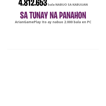
4.812.653
bala NABUO SA KABUUAN
SA TUNAY NA PANAHON
gonsabella
Ito ay nabuo
6.000
bala en
Android