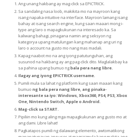
Ang unang hakbang ay mag-click sa EPICTRICK.
Sa sandaling nasa loob, makikita mo na mayroon kang
isang napaka-intuitive na interface. Mayroon lamang isang
bahay at isang search engine, kung saan maaari mong i-
type ang laro o mapagkukunan na interesado ka. Sa
kaliwang bahagi, pinagana namin ang seksyon ng
kategorya upang matulungan kang mahanap ang uri ng
laro o account na gusto mo nang mas madali.
Kapag naabot mo na ang iyong patutunguhan, ang
susunod na hakbang ay ang pag-click dito. Maglalakbay ka
sa pahina upang bumuo ng
bala pera nang libre.
Ilagay ang iyong EPICTRICK username.
Pumili mula sa lahat ng platform kung saan maaari kang
bumuo
ng bala pera nang libre, ang pinaka-
interesante sa iyo: Windows, Xbox360, PS4, PS3, Xbox
One, Nintendo Switch, Apple o Android.
Mag-click sa START.
Pipiliin mo kung aling mga mapagkukunan ang gusto mo at
ang dami. Libre lahat!
Pagkatapos pumili ng dalawang elemento, awtomatikong
mapapatunayan ang user at magsisimula kang makita ang