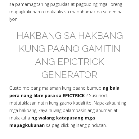
sa pamamagitan ng pagtuklas at pagbuo ng mga libreng
mapagkukunan o makaalis sa mapahamak na screen na
iyon.
HAKBANG SA HAKBANG
KUNG PAANO GAMITIN
ANG EPICTRICK
GENERATOR
Gusto mo bang malaman kung paano bumuo
ng bala
pera nang libre para sa EPICTRICK
? Susunod,
matutuklasan natin kung gaano kadali ito. Napakakaunting
mga hakbang, kaya huwag palampasin ang anuman at
makakuha
ng walang katapusang mga
mapagkukunan
sa pag-click ng isang pindutan.