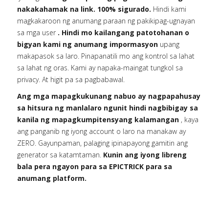
nakakahamak na link. 100% sigurado.
Hindi kami
magkakaroon ng anumang paraan ng pakikipag-ugnayan
sa mga user
. Hindi mo kailangang patotohanan o
bigyan kami ng anumang impormasyon
upang
makapasok sa laro. Pinapanatili mo ang kontrol sa lahat
sa lahat ng oras. Kami ay napaka-maingat tungkol sa
privacy. At higit pa sa pagbabawal.
Ang mga mapagkukunang nabuo ay nagpapahusay
sa hitsura ng manlalaro ngunit hindi nagbibigay sa
kanila ng mapagkumpitensyang kalamangan
, kaya
ang panganib ng iyong account o laro na manakaw ay
ZERO. Gayunpaman, palaging ipinapayong gamitin ang
generator sa katamtaman.
Kunin ang iyong libreng
bala pera ngayon para sa EPICTRICK para sa
anumang platform.