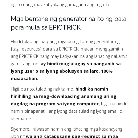
ng ito nang may katiyakang gumagana ang mga ito.
Mga bentahe ng generator na ito ng bala
pera mula sa EPICTRICK
Hindi tulad ng iba pang mga uri ng libreng generator ng
{tag_resources} para sa EPICTRICK, maaari mong gamitin
ang EPICTRICK nang may katiyakan na ang lahat ng nakamit
gamit ang tool
ay hindi maglalagay sa panganib sa
iyong user o sa iyong ebolusyon sa laro. 100%
maaasahan.
Higit pa rito, tulad ng nakita mo,
hindi ka namin
hinihiling na mag-download ng anumang uri ng
dagdag na program sa iyong computer,
higit na hindi
namin pinapanatili ang iyong data tulad ng iyong email o
username.
Siyempre, iniiwasan namin ang lahat ng mga kasanayang
iyon ng
walang katapusang pag-redirect sa mga