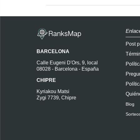
Enlac
Post p
BARCELONA
Térmi
Calle Eugeni D'Ors, 9, local
Políti
08028 - Barcelona - España
Pregun
CHIPRE
Políti
Kyriakou Matsi
Quién
Zygi 7739, Chipre
Blog
Sorteo