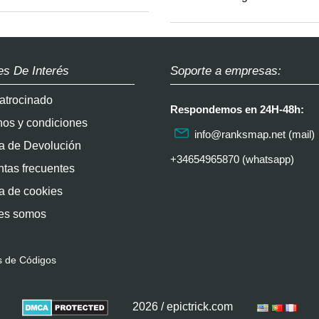
es De Interés
Soporte a empresas:
atrocinado
Respondemos en 24H-48h:
nos y condiciones
info@ranksmap.net
(mail)
ca de Devolución
+34654965870 (whatsapp)
tas frecuentes
ca de cookies
es somos
s de Códigos
2026 / epictrick.com