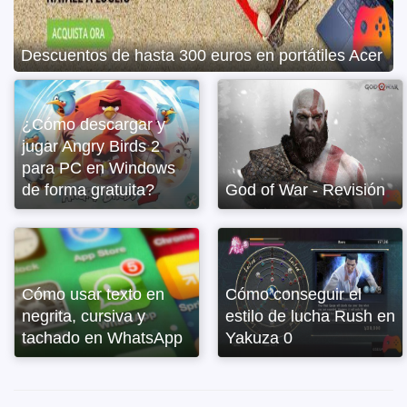
Colección Street Fighter 30th Anniversary -
Revisión
¿Cómo descargar y
jugar Angry Birds 2
para PC en Windows
de forma gratuita?
God of War - Revisión
Cómo usar texto en
Cómo conseguir el
negrita, cursiva y
estilo de lucha Rush en
tachado en WhatsApp
Yakuza 0