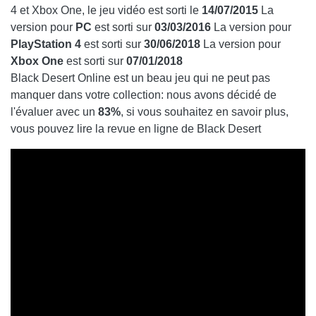
4 et Xbox One, le jeu vidéo est sorti le
14/07/2015
La
version pour
PC
est sorti sur
03/03/2016
La version pour
PlayStation 4
est sorti sur
30/06/2018
La version pour
Xbox One
est sorti sur
07/01/2018
Black Desert Online est un beau jeu qui ne peut pas
manquer dans votre collection: nous avons décidé de
l'évaluer avec un
83%
, si vous souhaitez en savoir plus,
vous pouvez lire la revue en ligne de Black Desert