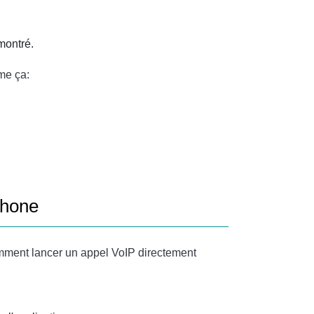
montré.
me ça:
phone
comment lancer un appel VoIP directement