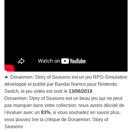
► Doraemon: Story of Seasons est un jeu RPG-Simulation
développé et publié par Bandai Namco pour Nintendo
Switch, le jeu vidéo est sorti le
13/06/2019
Doraemon: Story of Seasons est un beau jeu qui ne peut
pas manquer dans votre collection: nous avons décidé de
l'évaluer avec un
83%
, si vous souhaitez en savoir plus,
vous pouvez lire la critique de Doraemon: Story of
Seasons