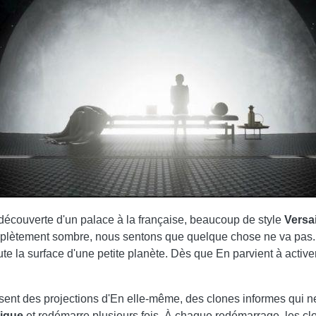
 découverte d'un palace à la française, beaucoup de style
Versai
plètement sombre, nous sentons que quelque chose ne va pas. Ri
toute la surface d'une petite planète. Dès que En parvient à activ
issent des projections d'En elle-même, des clones informes qui
rique
et redémarre plusieurs fois. À chaque redémarrage, les cl