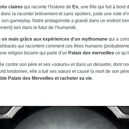
rès claires
qui raconte l'histoire de
En
, une fille qui fuit à bo
s donc la raconter brièvement et sans spoilers, juste une note d'i
s son gameplay. Notre protagoniste a grandi dans un endroit loin
nt) loin dans le futur de l'humanité.
en os mais grâce aux expériences d'un mythomane
qui a cons
ashbacks qui racontent comment ces êtres humains (probablement
 une religion bizarre qui parle d'un
Palais des merveilles
ce qu'i
ellée contre son père et ses «sœurs» et dans un désastre, dont n
rd londonien, elle a tué ses sœurs et causé la mort de son père
ble Palais des Merveilles et racheter sa vie
.