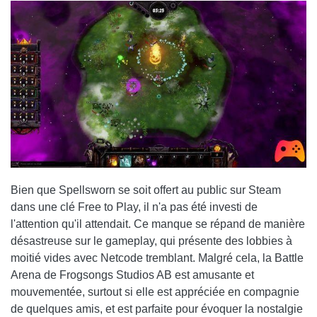
Bien que Spellsworn se soit offert au public sur Steam
dans une clé Free to Play, il n'a pas été investi de
l'attention qu'il attendait. Ce manque se répand de manière
désastreuse sur le gameplay, qui présente des lobbies à
moitié vides avec Netcode tremblant. Malgré cela, la Battle
Arena de Frogsongs Studios AB est amusante et
mouvementée, surtout si elle est appréciée en compagnie
de quelques amis, et est parfaite pour évoquer la nostalgie