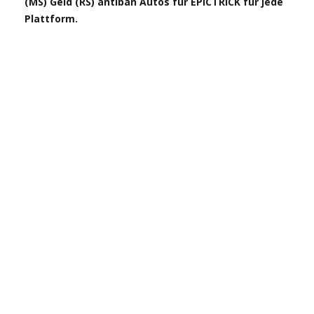
(MS) Geld (RS) antiban Autos für EPICTRICK für jede
Plattform.