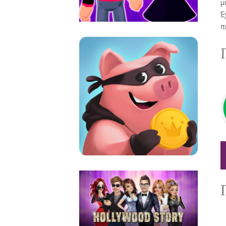
μ
Έ
π