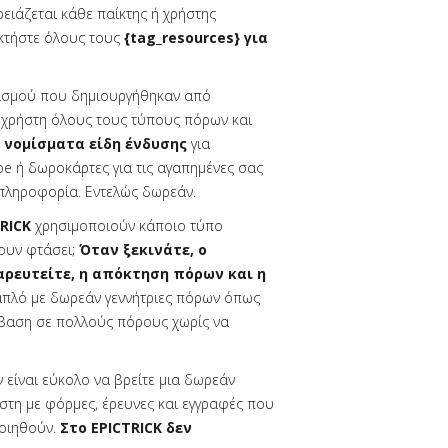
ειάζεται κάθε παίκτης ή χρήστης
οκτήστε όλους τους
{tag_resources} για
τισμού που δημιουργήθηκαν από
 χρήστη όλους τους τύπους πόρων και
x νομίσματα είδη ένδυσης
για
e ή δωροκάρτες για τις αγαπημένες σας
 πληροφορία. Εντελώς δωρεάν.
RICK
χρησιμοποιούν κάποιο τύπο
χουν φτάσει;
Όταν ξεκινάτε, ο
αρευτείτε, η απόκτηση πόρων και η
απλό με δωρεάν γεννήτριες πόρων όπως
σβαση σε πολλούς πόρους χωρίς να
ν είναι εύκολο να βρείτε μια δωρεάν
ήστη με φόρμες, έρευνες και εγγραφές που
ποιηθούν.
Στο EPICTRICK δεν