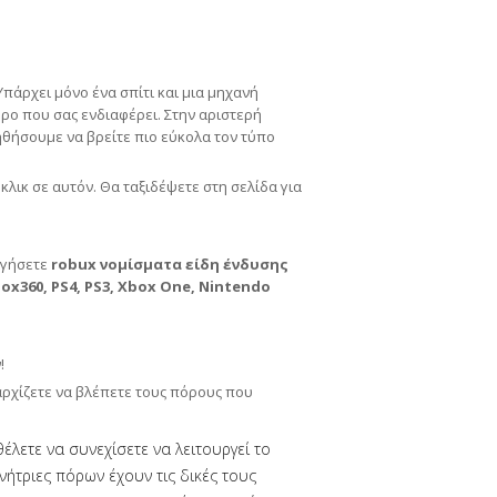
Υπάρχει μόνο ένα σπίτι και μια μηχανή
ρο που σας ενδιαφέρει. Στην αριστερή
ηθήσουμε να βρείτε πιο εύκολα τον τύπο
κλικ σε αυτόν. Θα ταξιδέψετε στη σελίδα για
υργήσετε
robux νομίσματα είδη ένδυσης
360, PS4, PS3, Xbox One, Nintendo
!
αρχίζετε να βλέπετε τους πόρους που
έλετε να συνεχίσετε να λειτουργεί το
νήτριες πόρων έχουν τις δικές τους