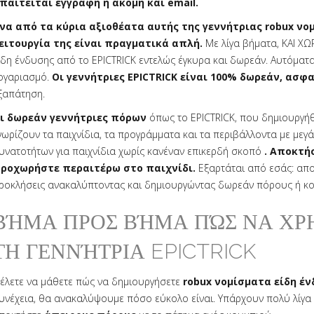
παιτείται εγγραφή ή ακόμη και email.
να από τα κύρια αξιοθέατα αυτής της γεννήτριας robux νομ
ειτουργία της είναι πραγματικά απλή.
Με λίγα βήματα, ΚΑΙ ΧΩ
ίδη ένδυσης από το EPICTRICK εντελώς έγκυρα και δωρεάν. Αυτόματα
ογαριασμό.
Οι γεννήτριες EPICTRICK είναι 100% δωρεάν, ασφα
ξαπάτηση.
ι δωρεάν γεννήτριες πόρων
όπως το EPICTRICK, που δημιουργή
νωρίζουν τα παιχνίδια, τα προγράμματα και τα περιβάλλοντα με μεγ
υνατοτήτων για παιχνίδια χωρίς κανέναν επικερδή σκοπό
. Αποκτή
ροχωρήστε περαιτέρω στο παιχνίδι.
Εξαρτάται από εσάς: απ
ροκλήσεις ανακαλύπτοντας και δημιουργώντας δωρεάν πόρους ή κο
ΒΉΜΑ ΠΡΟΣ ΒΉΜΑ ΠΏΣ ΝΑ ΧΡ
ΤΗ ΓΕΝΝΉΤΡΙΑ EPICTRICK
έλετε να μάθετε πώς να δημιουργήσετε
robux νομίσματα είδη έν
υνέχεια, θα ανακαλύψουμε πόσο εύκολο είναι. Υπάρχουν πολύ λίγα 