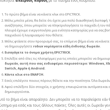
ποκτήστε
άπειρους πόρους
με το πάτημα ενός κουμπιού.
Το πρώτο βήμα είναι να κάνετε κλικ στο EPICTRICK.
Μόλις μπείτε μέσα, θα δείτε ότι έχετε μια πολύ διαισθητική διεπαφή. 
αναζήτησης, όπου μπορείτε να πληκτρολογήσετε το παιχνίδι ή τον πό
πλευρά έχουμε ενεργοποιήσει μια ενότητα κατηγορίας για να σας βο
παιχνιδιού ή λογαριασμού που θέλετε.
Μόλις φτάσετε στον προορισμό σας, το επόμενο βήμα είναι να κάνετε 
να δημιουργήσετε
robux νομίσματα είδη ένδυσης δωρεάν.
Εισαγάγετε το όνομα χρήστη EPICTRICK.
Επιλέξτε από όλες τις πλατφόρμες για τις οποίες μπορείτε να δημιο
δωρεάν, αυτή που σας ενδιαφέρει περισσότερο: Windows, Xbox
Switch, Apple ή Android.
Κάντε κλικ στο ΕΝΑΡΞΗ.
Εσείς επιλέγετε ποιους πόρους θέλετε και την ποσότητα. Όλα δωρεάν
Αφού επιλέξετε δύο στοιχεία, ο χρήστης επικυρώνεται αυτόματα και 
δημιουργούνται.
υτό το βήμα είναι απαραίτητο. Δεν μπορείτε να το παραλείψετε εάν θ
ύστημα για εσάς και τους άλλους παίκτες. Όλες αυτές οι δωρεάν γεν