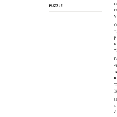
έ
PUZZLE
ε
ν
Ο
π
β
ι
π
Γ
γ
π
κ
τ
χ
Ω
δ
δ