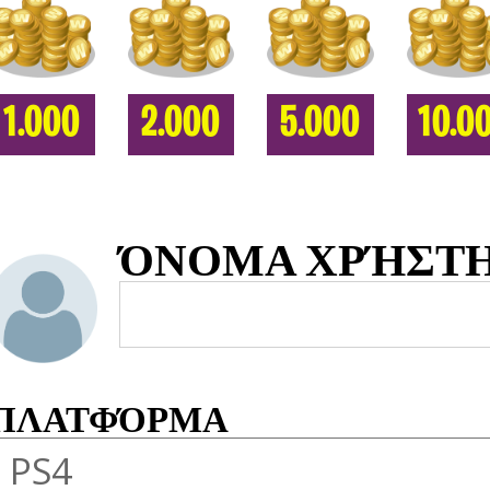
1.000
2.000
5.000
10.0
ΌΝΟΜΑ ΧΡΉΣΤ
ΠΛΑΤΦΌΡΜΑ