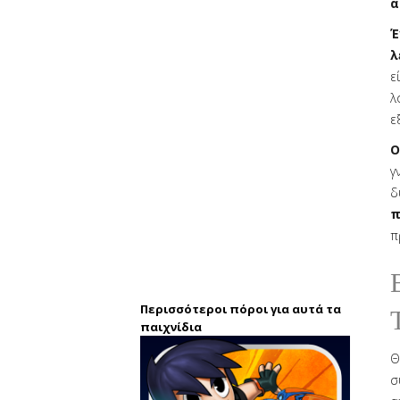
α
Έ
λ
ε
λ
ε
Ο
γ
δ
π
π
Περισσότεροι πόροι για αυτά τα
παιχνίδια
Θ
σ