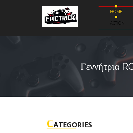
HOME
ACTION
Γεννήτρια R
C
ATEGORIES