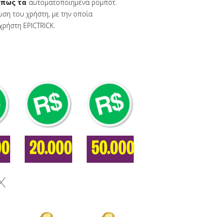
όπως τα
αυτοματοποιημένα ρομπότ.
ωση του χρήστη, με την οποία
χρήστη EPICTRICK.
00
20.000
50.000
X