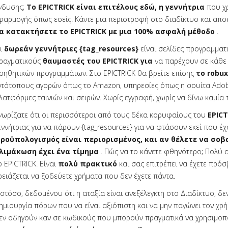
νδυσης;
Το EPICTRICK είναι επιτέλους εδώ, η γεννήτρια
που χρ
φαρμογής όπως εσείς. Κάντε μια περιστροφή στο διαδίκτυο και απ
α κατακτήσετε το EPICTRICK με μια 100% ασφαλή μέθοδο
.
ι
δωρεάν γεννήτριες {tag_resources}
είναι σελίδες προγραμμα
ραγματικούς
θαυμαστές του EPICTRICK για
να παρέχουν σε κάθε
οηθητικών προγραμμάτων. Στο EPICTRICK θα βρείτε επίσης
το robu
στότοπους αγορών όπως το Amazon, υπηρεσίες όπως η σουίτα Adob
λατφόρμες ταινιών και σειρών. Χωρίς εγγραφή, χωρίς να δίνω καμία
νωρίζατε ότι οι περισσότεροι από τους δέκα κορυφαίους του
EPICT
εννήτριας για να πάρουν {tag_resources} για να φτάσουν εκεί που έ
ροϋπολογισμός είναι περιορισμένος, και αν θέλετε να σοβ
λιμάκωση έχει ένα τίμημα
. Πώς να το κάνετε φθηνότερο; Πολύ 
ο EPICTRICK. Είναι
πολύ πρακτικό
και σας επιτρέπει να έχετε πρό
ρειάζεται να ξοδεύετε χρήματα που δεν έχετε πάντα.
στόσο, δεδομένου ότι η αταξία είναι ανεξέλεγκτη στο Διαδίκτυο, δε
ημιουργία πόρων που να είναι αξιόπιστη και να μην παγώνει τον χρ
εν οδηγούν καν σε κωδικούς που μπορούν πραγματικά να χρησιμο