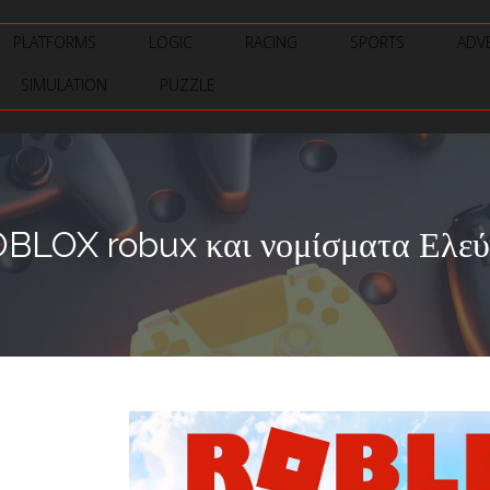
PLATFORMS
LOGIC
RACING
SPORTS
ADV
SIMULATION
PUZZLE
OBLOX robux και νομίσματα Ελεύ