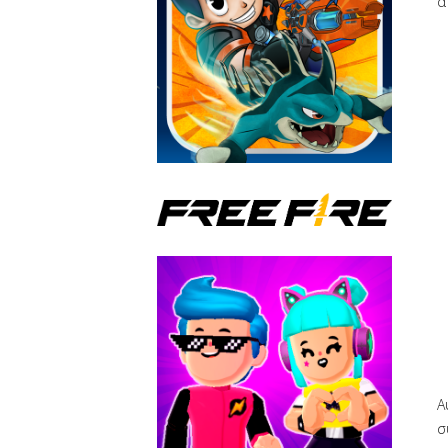
α
Α
σ