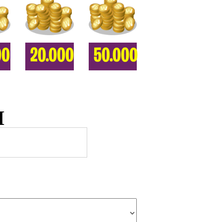
00
20.000
50.000
Η