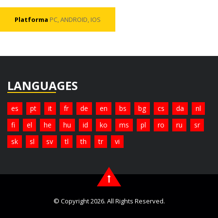
Platforma
PC, ANDROID, IOS
LANGUAGES
es
pt
it
fr
de
en
bs
bg
cs
da
nl
fi
el
he
hu
id
ko
ms
pl
ro
ru
sr
sk
sl
sv
tl
th
tr
vi
© Copyright 2026. All Rights Reserved.