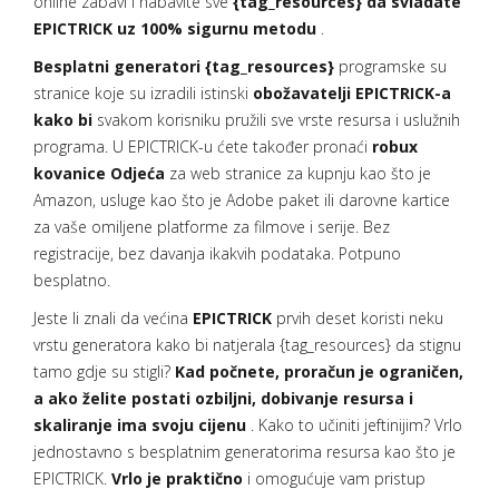
online zabavi i nabavite sve
{tag_resources} da svladate
EPICTRICK uz 100% sigurnu metodu
.
Besplatni generatori {tag_resources}
programske su
stranice koje su izradili istinski
obožavatelji EPICTRICK-a
kako bi
svakom korisniku pružili sve vrste resursa i uslužnih
programa. U EPICTRICK-u ćete također pronaći
robux
kovanice Odjeća
za web stranice za kupnju kao što je
Amazon, usluge kao što je Adobe paket ili darovne kartice
za vaše omiljene platforme za filmove i serije. Bez
registracije, bez davanja ikakvih podataka. Potpuno
besplatno.
Jeste li znali da većina
EPICTRICK
prvih deset koristi neku
vrstu generatora kako bi natjerala {tag_resources} da stignu
tamo gdje su stigli?
Kad počnete, proračun je ograničen,
a ako želite postati ozbiljni, dobivanje resursa i
skaliranje ima svoju cijenu
. Kako to učiniti jeftinijim? Vrlo
jednostavno s besplatnim generatorima resursa kao što je
EPICTRICK.
Vrlo je praktično
i omogućuje vam pristup