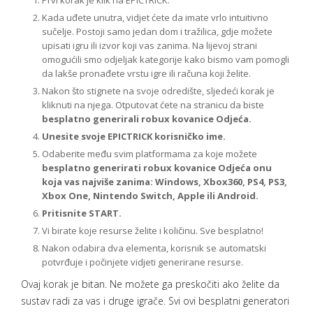
Prvi korak je klik na EPICTRICK.
Kada uđete unutra, vidjet ćete da imate vrlo intuitivno
sučelje. Postoji samo jedan dom i tražilica, gdje možete
upisati igru ili izvor koji vas zanima. Na lijevoj strani
omogućili smo odjeljak kategorije kako bismo vam pomogli
da lakše pronađete vrstu igre ili računa koji želite.
Nakon što stignete na svoje odredište, sljedeći korak je
kliknuti na njega. Otputovat ćete na stranicu da biste
besplatno generirali robux kovanice Odjeća.
Unesite svoje EPICTRICK korisničko ime.
Odaberite među svim platformama za koje možete
besplatno generirati robux kovanice Odjeća onu
koja vas najviše zanima: Windows, Xbox360, PS4, PS3,
Xbox One, Nintendo Switch, Apple ili Android.
Pritisnite START.
Vi birate koje resurse želite i količinu. Sve besplatno!
Nakon odabira dva elementa, korisnik se automatski
potvrđuje i počinjete vidjeti generirane resurse.
Ovaj korak je bitan. Ne možete ga preskočiti ako želite da
sustav radi za vas i druge igrače. Svi ovi besplatni generatori