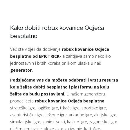
Kako dobiti robux kovanice Odjeća
besplatno
Već ste vidjeli da dobivanje
robux kovanice Odjeća
besplatno od EPICTRICK-
a zahtijeva samo nekoliko
jednostavnih i brzih koraka prilikom ulaska u naš
generator.
Podsjećamo vas da možete odabrati i vrstu resursa
koje želite dobiti besplatno i platformu na koju
želite da budu postavljeni.
U našem generatoru
pronaći ćete
robux kovanice Odjeća besplatne
strateške igre, logičke igre, trkaće igre, sportske igre,
avanturističke igre, ležerne igre, arkadne igre, akcijske igre,
simulacijske igre, zanimljivosti, kasino igre, zagonetke, igre
riječima, mjuzikle, uloge -igre za igranje, kartaške,