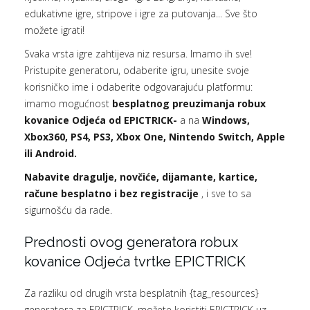
edukativne igre, stripove i igre za putovanja... Sve što
možete igrati!
Svaka vrsta igre zahtijeva niz resursa. Imamo ih sve!
Pristupite generatoru, odaberite igru, unesite svoje
korisničko ime i odaberite odgovarajuću platformu:
imamo mogućnost
besplatnog preuzimanja robux
kovanice Odjeća od EPICTRICK-
a na
Windows,
Xbox360, PS4, PS3, Xbox One, Nintendo Switch, Apple
ili Android.
Nabavite dragulje, novčiće, dijamante, kartice,
račune besplatno i bez registracije
, i sve to sa
sigurnošću da rade.
Prednosti ovog generatora robux
kovanice Odjeća tvrtke EPICTRICK
Za razliku od drugih vrsta besplatnih {tag_resources}
generatora za EPICTRICK, možete koristiti EPICTRICK uz