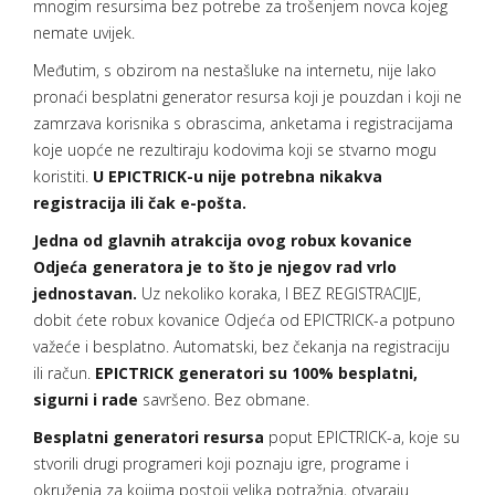
mnogim resursima bez potrebe za trošenjem novca kojeg
nemate uvijek.
Međutim, s obzirom na nestašluke na internetu, nije lako
pronaći besplatni generator resursa koji je pouzdan i koji ne
zamrzava korisnika s obrascima, anketama i registracijama
koje uopće ne rezultiraju kodovima koji se stvarno mogu
koristiti.
U EPICTRICK-u nije potrebna nikakva
registracija ili čak e-pošta.
Jedna od glavnih atrakcija ovog robux kovanice
Odjeća generatora je to što je njegov rad vrlo
jednostavan.
Uz nekoliko koraka, I BEZ REGISTRACIJE,
dobit ćete robux kovanice Odjeća od EPICTRICK-a potpuno
važeće i besplatno. Automatski, bez čekanja na registraciju
ili račun.
EPICTRICK generatori su 100% besplatni,
sigurni i rade
savršeno. Bez obmane.
Besplatni generatori resursa
poput EPICTRICK-a, koje su
stvorili drugi programeri koji poznaju igre, programe i
okruženja za kojima postoji velika potražnja, otvaraju