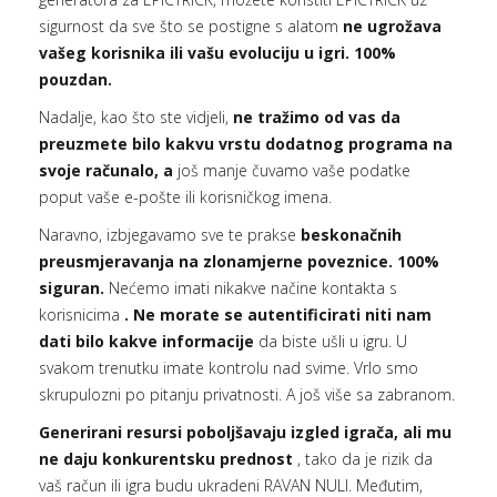
sigurnost da sve što se postigne s alatom
ne ugrožava
vašeg korisnika ili vašu evoluciju u igri. 100%
pouzdan.
Nadalje, kao što ste vidjeli,
ne tražimo od vas da
preuzmete bilo kakvu vrstu dodatnog programa na
svoje računalo, a
još manje čuvamo vaše podatke
poput vaše e-pošte ili korisničkog imena.
Naravno, izbjegavamo sve te prakse
beskonačnih
preusmjeravanja na zlonamjerne poveznice. 100%
siguran.
Nećemo imati nikakve načine kontakta s
korisnicima
. Ne morate se autentificirati niti nam
dati bilo kakve informacije
da biste ušli u igru. U
svakom trenutku imate kontrolu nad svime. Vrlo smo
skrupulozni po pitanju privatnosti. A još više sa zabranom.
Generirani resursi poboljšavaju izgled igrača, ali mu
ne daju konkurentsku prednost
, tako da je rizik da
vaš račun ili igra budu ukradeni RAVAN NULI. Međutim,