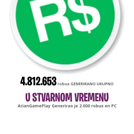
4.812.653
robux GENERIRANO UKUPNO
U STVARNOM VREMENU
gonsabella
Generirao je
6.000
robux en
Android