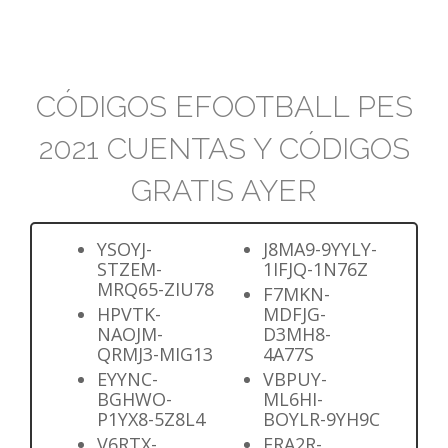
CÓDIGOS EFOOTBALL PES
2021 CUENTAS Y CÓDIGOS
GRATIS AYER
YSOYJ-
J8MA9-9YYLY-
STZEM-
1IFJQ-1N76Z
MRQ65-ZIU78
F7MKN-
HPVTK-
MDFJG-
NAOJM-
D3MH8-
QRMJ3-MIG13
4A77S
EYYNC-
VBPUY-
BGHWO-
ML6HI-
P1YX8-5Z8L4
BOYLR-9YH9C
V6RTX-
FRA2R-