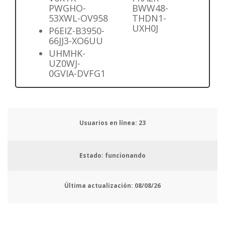
PWGHO-
BWW48-
53XWL-OV958
THDN1-
UXH0J
P6EIZ-B3950-
66JJ3-XO6UU
UHMHK-
UZ0WJ-
0GVIA-DVFG1
Usuarios en línea:
26
Estado: funcionando
Última actualización:
08/08/26