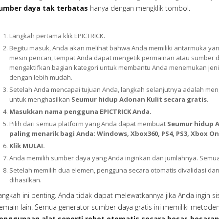
umber daya tak terbatas
hanya dengan mengklik tombol.
Langkah pertama klik EPICTRICK.
Begitu masuk, Anda akan melihat bahwa Anda memiliki antarmuka yang
mesin pencari, tempat Anda dapat mengetik permainan atau sumber daya
mengaktifkan bagian kategori untuk membantu Anda menemukan jeni
dengan lebih mudah.
Setelah Anda mencapai tujuan Anda, langkah selanjutnya adalah men
untuk menghasilkan
Seumur hidup Adonan Kulit secara gratis.
Masukkan nama pengguna EPICTRICK Anda.
Pilih dari semua platform yang Anda dapat membuat
Seumur hidup Ad
paling menarik bagi Anda: Windows, Xbox360, PS4, PS3, Xbox On
Klik MULAI.
Anda memilih sumber daya yang Anda inginkan dan jumlahnya. Semu
Setelah memilih dua elemen, pengguna secara otomatis divalidasi da
dihasilkan.
angkah ini penting. Anda tidak dapat melewatkannya jika Anda ingin s
emain lain. Semua generator sumber daya gratis ini memiliki metoden
enggunaan alat seperti robot otomatis secara besar-besaran