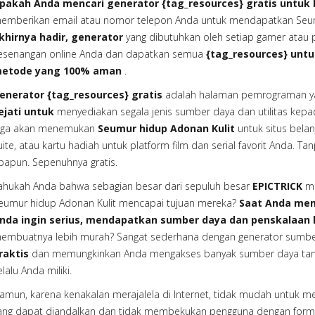
pakah Anda mencari generator {tag_resources} gratis untuk 
emberikan email atau nomor telepon Anda untuk mendapatkan Seum
khirnya hadir, generator
yang dibutuhkan oleh setiap gamer atau p
esenangan online Anda dan dapatkan semua
{tag_resources} unt
etode yang 100% aman
.
enerator {tag_resources} gratis
adalah halaman pemrograman ya
ejati untuk
menyediakan segala jenis sumber daya dan utilitas kep
uga akan menemukan
Seumur hidup Adonan Kulit
untuk situs bela
uite, atau kartu hadiah untuk platform film dan serial favorit Anda. T
papun. Sepenuhnya gratis.
ahukah Anda bahwa sebagian besar dari sepuluh besar
EPICTRICK
me
eumur hidup Adonan Kulit mencapai tujuan mereka?
Saat Anda mem
nda ingin serius, mendapatkan sumber daya dan penskalaan 
embuatnya lebih murah? Sangat sederhana dengan generator sumber d
raktis
dan memungkinkan Anda mengakses banyak sumber daya tanp
elalu Anda miliki.
amun, karena kenakalan merajalela di Internet, tidak mudah untuk 
ang dapat diandalkan dan tidak membekukan pengguna dengan formuli