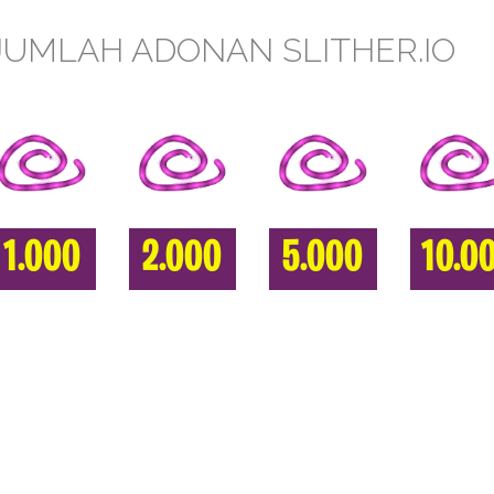
JUMLAH ADONAN SLITHER.IO
1.000
2.000
5.000
10.0