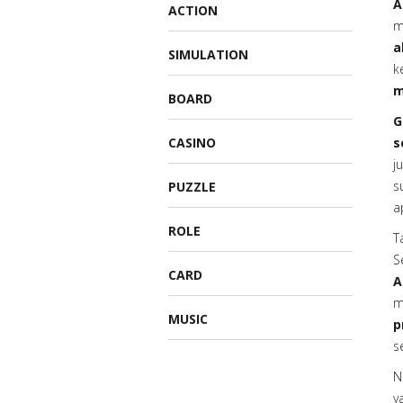
A
ACTION
m
a
SIMULATION
k
m
BOARD
G
CASINO
s
j
s
PUZZLE
a
ROLE
T
S
CARD
A
m
MUSIC
p
s
N
y