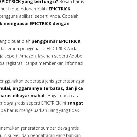
EPICTRICK yang berfungsi?
Bosan harus
ur hidup Adonan Kulit?
EPICTRICK
engguna aplikasi seperti Anda. Cobalah
uk menguasai EPICTRICK dengan
ng dibuat oleh
penggemar EPICTRICK
ada semua pengguna. Di EPICTRICK Anda
nja seperti Amazon, layanan seperti Adobe
anpa registrasi, tanpa memberikan informasi
nggunakan beberapa jenis generator agar
ulai, anggarannya terbatas, dan jika
harus dibayar mahal
. Bagaimana cara
aya gratis seperti EPICTRICK Ini
sangat
a harus mengeluarkan uang yang tidak
menemukan generator sumber daya gratis
r, survei, dan pendaftaran yang bahkan