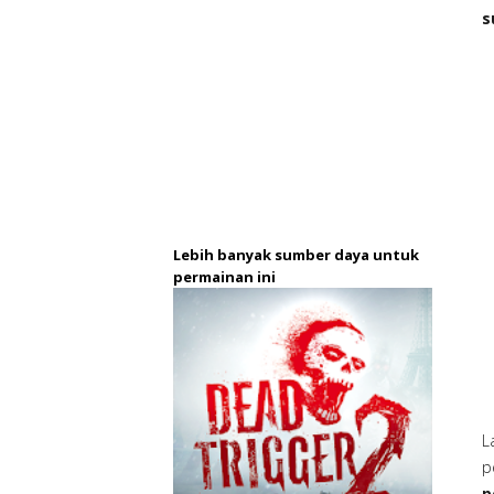
s
Lebih banyak sumber daya untuk
permainan ini
L
p
p