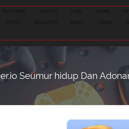
PLATFORMS
STRATEGY
LOGIC
RACING
SP
ACTION
SIMULATION
BOARD
CASINO
P
her.io Seumur hidup Dan Adonan