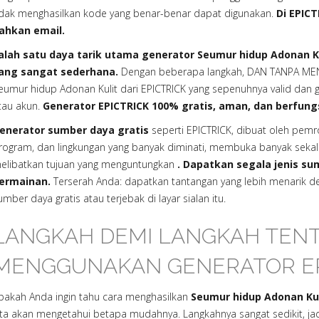
idak menghasilkan kode yang benar-benar dapat digunakan.
Di EPICT
ahkan email.
alah satu daya tarik utama generator Seumur hidup Adonan Ku
ang sangat sederhana.
Dengan beberapa langkah, DAN TANPA ME
eumur hidup Adonan Kulit dari EPICTRICK yang sepenuhnya valid dan g
tau akun.
Generator EPICTRICK 100% gratis, aman, dan berfung
enerator sumber daya gratis
seperti EPICTRICK, dibuat oleh pem
rogram, dan lingkungan yang banyak diminati, membuka banyak seka
elibatkan tujuan yang menguntungkan
. Dapatkan segala jenis su
ermainan.
Terserah Anda: dapatkan tantangan yang lebih menarik
umber daya gratis atau terjebak di layar sialan itu.
LANGKAH DEMI LANGKAH TEN
MENGGUNAKAN GENERATOR EP
pakah Anda ingin tahu cara menghasilkan
Seumur hidup Adonan Kul
ita akan mengetahui betapa mudahnya. Langkahnya sangat sedikit, ja