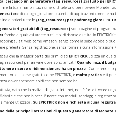
tai cercando un generatore {tag_resources} gratuito per EPIC
ornire la tua email o il tuo numero di telefono per ricevere Monete Tas
eneratore
di cui ogni giocatore o utente di applicazioni come te ha b
nline e ottieni tutte le
{tag_resources} per padroneggiare EPICTR
generatori gratuiti di {tag_resources}
sono pagine di programma
er
fornire a qualsiasi utente tutti i tipi di risorse e utilità. In EPICTRIC
hopping su siti web come Amazon, servizi come la suite Adobe o buoni 
erie preferite. Senza registrazione, senza fornire alcuna informazione
apevi che la maggior parte dei primi dieci
EPICTRICK
utilizza un qualc
tag_resources} per arrivare dove sono arrivati?
Quando inizi, il budge
ttenere risorse e ridimensionare ha un prezzo
. Come renderlo 
eneratori di risorse gratuiti come EPICTRICK, è
molto pratico
e ti per
enza dover spendere soldi che non sempre hai.
uttavia, dato che la malizia dilaga su Internet, non è facile trovare un 
ffidabile e che non blocchi l'utente con moduli, sondaggi e registra
ealmente utilizzabili.
Su EPICTRICK non è richiesta alcuna registra
na delle principali attrazioni di questo generatore di Monete 