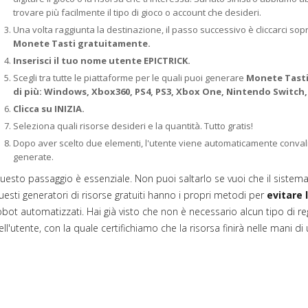
trovare più facilmente il tipo di gioco o account che desideri.
Una volta raggiunta la destinazione, il passo successivo è cliccarci sop
Monete Tasti gratuitamente.
Inserisci il tuo nome utente EPICTRICK.
Scegli tra tutte le piattaforme per le quali puoi generare
Monete Tasti 
di più: Windows, Xbox360, PS4, PS3, Xbox One, Nintendo Switch,
Clicca su INIZIA.
Seleziona quali risorse desideri e la quantità. Tutto gratis!
Dopo aver scelto due elementi, l'utente viene automaticamente convalid
generate.
uesto passaggio è essenziale. Non puoi saltarlo se vuoi che il sistema fun
uesti generatori di risorse gratuiti hanno i propri metodi per
evitare 
obot automatizzati. Hai già visto che non è necessario alcun tipo di re
ell'utente, con la quale certifichiamo che la risorsa finirà nelle mani d