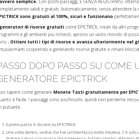
avvero semplice.
Con pochi passaggi, E SENZA REGISTRARSI, otterra
ompletamente validi e gratuiti. Automaticamente, senza attendere la r
PICTRICK sono gratuiti al 100%, sicuri e funzionano
perfettamen
 generatori di risorse gratuiti
come EPICTRICK, creati da altri prog
rogrammi e gli ambienti più richiesti, aprono un vasto mondo di possib
ucro
. Ottieni tutti i tipi di risorse e avanza ulteriormente nel g
ntusiasmanti scoprendo e generando risorse gratuite o rimani blocc
PASSO DOPO PASSO SU COME UT
GENERATORE EPICTRICK
uoi sapere come generare
Monete Tasti gratuitamente per EPIC
uanto è facile. I passaggi sono pochissimi, quindi non perderne nessu
n pulsante.
Il primo passo è cliccare su EPICTRICK.
Una volta dentro, vedrai che hai un'interfaccia molto intuitiva. C'è sol
digitare il gioco o la risorsa che ti interessa. Sul lato sinistro abbiamo a