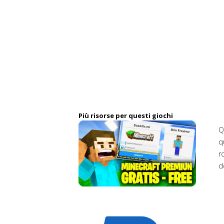
Più risorse per questi giochi
Q
q
r
d