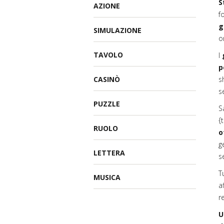
S
AZIONE
f
g
SIMULAZIONE
o
TAVOLO
I
p
CASINÒ
s
s
PUZZLE
S
{
RUOLO
o
g
LETTERA
s
T
MUSICA
a
r
U