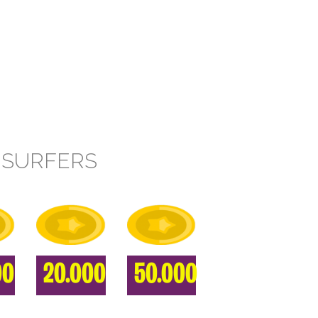
 SURFERS
00
20.000
50.000