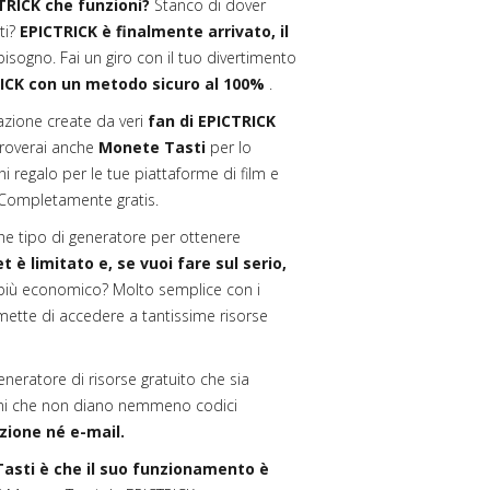
TRICK che funzioni?
Stanco di dover
ti?
EPICTRICK è finalmente arrivato, il
isogno. Fai un giro con il tuo divertimento
ICK con un metodo sicuro al 100%
.
zione create da veri
fan di EPICTRICK
K troverai anche
Monete Tasti
per lo
regalo per le tue piattaforme di film e
. Completamente gratis.
he tipo di generatore per ottenere
t è limitato e, se vuoi fare sul serio,
più economico? Molto semplice con i
mette di accedere a tantissime risorse
generatore di risorse gratuito che sia
zioni che non diano nemmeno codici
zione né e-mail.
Tasti è che il suo funzionamento è