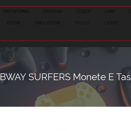
PIATTAFORMA
STRATEGIA
LOGICA
GARA
AZIONE
SIMULAZIONE
TAVOLO
CASINÒ
BWAY SURFERS Monete E Tasti