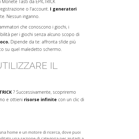
i Monete Tasti da EPICTRICK
egistrazione o l'account.
I generatori
te. Nessun inganno.
rammatori che conoscono i giochi, i
ilità per i giochi senza alcuno scopo di
ioco.
Dipende da te: affronta sfide più
ato su quel maledetto schermo.
ILIZZARE IL
TRICK
? Successivamente, scopriremo
no e ottieni
risorse infinite
con un clic di
o una home e un motore di ricerca, dove puoi
bilitato una sezione di categoria per aiutarti a