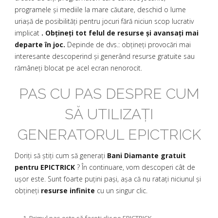
programele și mediile la mare căutare, deschid o lume
uriașă de posibilități pentru jocuri fără niciun scop lucrativ
implicat
. Obțineți tot felul de resurse și avansați mai
departe în joc.
Depinde de dvs.: obțineți provocări mai
interesante descoperind și generând resurse gratuite sau
rămâneți blocat pe acel ecran nenorocit.
PAS CU PAS DESPRE CUM
SĂ UTILIZAȚI
GENERATORUL EPICTRICK
Doriți să știți cum să generați
Bani Diamante gratuit
pentru EPICTRICK
? În continuare, vom descoperi cât de
ușor este. Sunt foarte puțini pași, așa că nu ratați niciunul și
obțineți
resurse infinite
cu un singur clic.