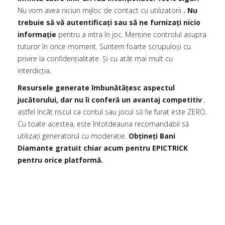
Nu vom avea niciun mijloc de contact cu utilizatorii
. Nu
trebuie să vă autentificați sau să ne furnizați nicio
informație
pentru a intra în joc. Menține controlul asupra
tuturor în orice moment. Suntem foarte scrupuloși cu
privire la confidențialitate. Și cu atât mai mult cu
interdicția.
Resursele generate îmbunătățesc aspectul
jucătorului, dar nu îi conferă un avantaj competitiv
,
astfel încât riscul ca contul sau jocul să fie furat este ZERO.
Cu toate acestea, este întotdeauna recomandabil să
utilizați generatorul cu moderație.
Obțineți Bani
Diamante gratuit chiar acum pentru EPICTRICK
pentru orice platformă.