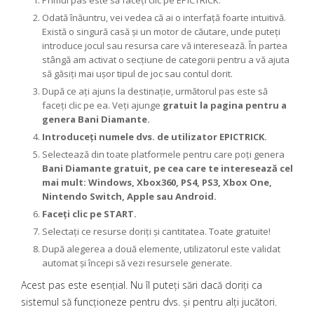
Primul pas este să faceți clic pe EPICTRICK.
Odată înăuntru, vei vedea că ai o interfață foarte intuitivă.
Există o singură casă și un motor de căutare, unde puteți
introduce jocul sau resursa care vă interesează. În partea
stângă am activat o secțiune de categorii pentru a vă ajuta
să găsiți mai ușor tipul de joc sau contul dorit.
După ce ați ajuns la destinație, următorul pas este să
faceți clic pe ea. Veți ajunge
gratuit la pagina pentru a
genera Bani Diamante.
Introduceți numele dvs. de utilizator EPICTRICK.
Selectează din toate platformele pentru care poți genera
Bani Diamante gratuit, pe cea care te interesează cel
mai mult: Windows, Xbox360, PS4, PS3, Xbox One,
Nintendo Switch, Apple sau Android.
Faceți clic pe START.
Selectați ce resurse doriți și cantitatea. Toate gratuite!
După alegerea a două elemente, utilizatorul este validat
automat și începi să vezi resursele generate.
Acest pas este esențial. Nu îl puteți sări dacă doriți ca
sistemul să funcționeze pentru dvs. și pentru alți jucători.