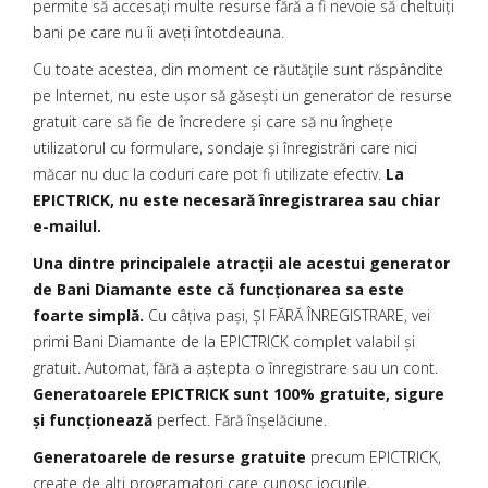
permite să accesați multe resurse fără a fi nevoie să cheltuiți
bani pe care nu îi aveți întotdeauna.
Cu toate acestea, din moment ce răutățile sunt răspândite
pe Internet, nu este ușor să găsești un generator de resurse
gratuit care să fie de încredere și care să nu înghețe
utilizatorul cu formulare, sondaje și înregistrări care nici
măcar nu duc la coduri care pot fi utilizate efectiv.
La
EPICTRICK, nu este necesară înregistrarea sau chiar
e-mailul.
Una dintre principalele atracții ale acestui generator
de Bani Diamante este că funcționarea sa este
foarte simplă.
Cu câțiva pași, ȘI FĂRĂ ÎNREGISTRARE, vei
primi Bani Diamante de la EPICTRICK complet valabil și
gratuit. Automat, fără a aștepta o înregistrare sau un cont.
Generatoarele EPICTRICK sunt 100% gratuite, sigure
și funcționează
perfect. Fără înșelăciune.
Generatoarele de resurse gratuite
precum EPICTRICK,
create de alți programatori care cunosc jocurile,