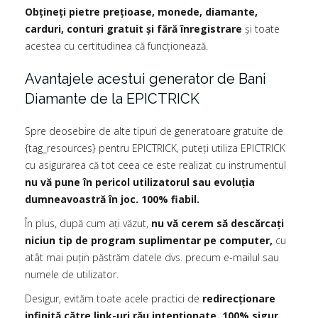
Obțineți pietre prețioase, monede, diamante,
carduri, conturi gratuit și fără înregistrare
și toate
acestea cu certitudinea că funcționează.
Avantajele acestui generator de Bani
Diamante de la EPICTRICK
Spre deosebire de alte tipuri de generatoare gratuite de
{tag_resources} pentru EPICTRICK, puteți utiliza EPICTRICK
cu asigurarea că tot ceea ce este realizat cu instrumentul
nu vă pune în pericol utilizatorul sau evoluția
dumneavoastră în joc. 100% fiabil.
În plus, după cum ați văzut,
nu vă cerem să descărcați
niciun tip de program suplimentar pe computer,
cu
atât mai puțin păstrăm datele dvs. precum e-mailul sau
numele de utilizator.
Desigur, evităm toate acele practici de
redirecționare
infinită către link-uri rău intenționate. 100% sigur.