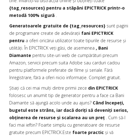
tine. Învârtiți-vă distracția online și obțineți toate
{tag_resources} pentru a stăpâni EPICTRICK printr-o
metodă 100% sigură
.
Generatoarele gratuite de {tag_resources}
sunt pagini
de programare create de adevărații
fani EPICTRICK
pentru
a oferi oricărui utilizator toate tipurile de resurse și
utilități. În EPICTRICK veți găsi, de asemenea
, Bani
Diamante
pentru site-uri web de cumpărături precum
Amazon, servicii precum suita Adobe sau carduri cadou
pentru platformele preferate de filme și seriale. Fără
înregistrare, fără a oferi nicio informație. Complet gratuit.
Știați că cei mai mulți dintre primii zece
din EPICTRICK
folosesc un anumit tip de generator pentru a face ca Bani
Diamante să ajungă acolo unde au ajuns?
Când începeți,
bugetul este strâns, iar dacă doriți să deveniți serios,
obținerea de resurse și scalarea au un preț
. Cum să-l
faci mai ieftin? Foarte simplu cu generatoare de resurse
gratuite precum EPICTRICK.Este
foarte practic
și vă