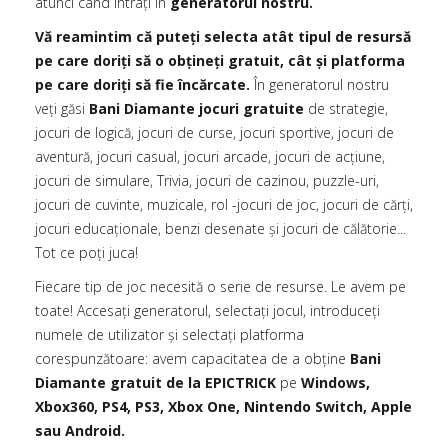
atunci când intrați în
generatorul nostru.
Vă reamintim că puteți selecta atât tipul de resursă
pe care doriți să o obțineți gratuit, cât și platforma
pe care doriți să fie încărcate.
În generatorul nostru
veți găsi
Bani Diamante jocuri gratuite
de strategie,
jocuri de logică, jocuri de curse, jocuri sportive, jocuri de
aventură, jocuri casual, jocuri arcade, jocuri de acțiune,
jocuri de simulare, Trivia, jocuri de cazinou, puzzle-uri,
jocuri de cuvinte, muzicale, rol -jocuri de joc, jocuri de cărți,
jocuri educaționale, benzi desenate și jocuri de călătorie...
Tot ce poți juca!
Fiecare tip de joc necesită o serie de resurse. Le avem pe
toate! Accesați generatorul, selectați jocul, introduceți
numele de utilizator și selectați platforma
corespunzătoare: avem capacitatea de a obține
Bani
Diamante gratuit de la EPICTRICK
pe
Windows,
Xbox360, PS4, PS3, Xbox One, Nintendo Switch, Apple
sau Android.