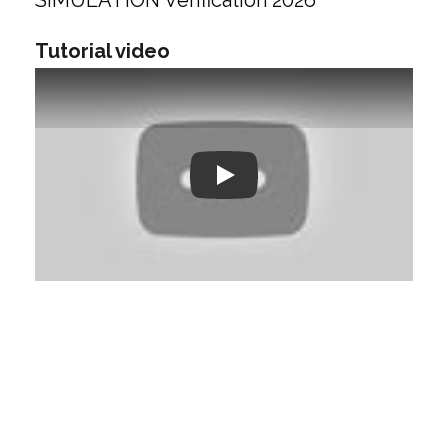
SIMULATION Verification 2026
Tutorial video
Play: Keynote (Google I/O '18)