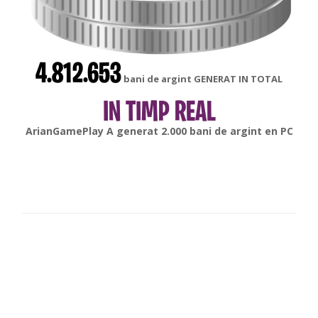
4.812.653
bani de argint GENERAT IN TOTAL
IN TIMP REAL
gonsabella
A generat
6.000
bani de argint en
Android