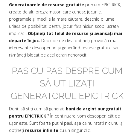
Generatoarele de resurse gratuite
precum EPICTRICK,
create de alți programatori care cunosc jocurile,
programele și mediile la mare căutare, deschid o lume
uriașă de posibilități pentru jocuri fără niciun scop lucrativ
implicat
. Obțineți tot felul de resurse și avansați mai
departe în joc.
Depinde de dvs.: obțineți provocări mai
interesante descoperind și generând resurse gratuite sau
rămâneți blocat pe acel ecran nenorocit.
PAS CU PAS DESPRE CUM
SĂ UTILIZAȚI
GENERATORUL EPICTRICK
Doriți să știți cum să generați
bani de argint aur gratuit
pentru EPICTRICK
? În continuare, vom descoperi cât de
ușor este. Sunt foarte puțini pași, așa că nu ratați niciunul și
obțineți
resurse infinite
cu un singur clic.