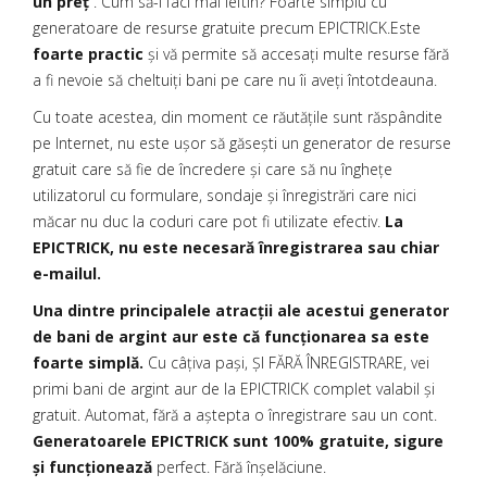
un preț
. Cum să-l faci mai ieftin? Foarte simplu cu
generatoare de resurse gratuite precum EPICTRICK.Este
foarte practic
și vă permite să accesați multe resurse fără
a fi nevoie să cheltuiți bani pe care nu îi aveți întotdeauna.
Cu toate acestea, din moment ce răutățile sunt răspândite
pe Internet, nu este ușor să găsești un generator de resurse
gratuit care să fie de încredere și care să nu înghețe
utilizatorul cu formulare, sondaje și înregistrări care nici
măcar nu duc la coduri care pot fi utilizate efectiv.
La
EPICTRICK, nu este necesară înregistrarea sau chiar
e-mailul.
Una dintre principalele atracții ale acestui generator
de bani de argint aur este că funcționarea sa este
foarte simplă.
Cu câțiva pași, ȘI FĂRĂ ÎNREGISTRARE, vei
primi bani de argint aur de la EPICTRICK complet valabil și
gratuit. Automat, fără a aștepta o înregistrare sau un cont.
Generatoarele EPICTRICK sunt 100% gratuite, sigure
și funcționează
perfect. Fără înșelăciune.