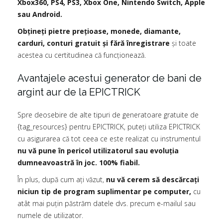
Xbox360, PS4, PS3, Xbox One, Nintendo Switch, Apple
sau Android.
Obțineți pietre prețioase, monede, diamante,
carduri, conturi gratuit și fără înregistrare
și toate
acestea cu certitudinea că funcționează.
Avantajele acestui generator de bani de
argint aur de la EPICTRICK
Spre deosebire de alte tipuri de generatoare gratuite de
{tag_resources} pentru EPICTRICK, puteți utiliza EPICTRICK
cu asigurarea că tot ceea ce este realizat cu instrumentul
nu vă pune în pericol utilizatorul sau evoluția
dumneavoastră în joc. 100% fiabil.
În plus, după cum ați văzut,
nu vă cerem să descărcați
niciun tip de program suplimentar pe computer,
cu
atât mai puțin păstrăm datele dvs. precum e-mailul sau
numele de utilizator.