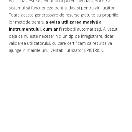
Acest pas este esențial. Nu îl puteți sări dacă doriți ca
sistemul să funcționeze pentru dvs. și pentru alți jucători.
Toate aceste generatoare de resurse gratuite au propriile
lor metode pentru
a evita utilizarea masivă a
instrumentului, cum ar fi
roboții automatizați. Ai vazut
deja ca nu este necesar nici un tip de inregistrare, doar
validarea utilizatorului, cu care certificam ca resursa va
ajunge in mainile unui veritabil utilizator EPICTRICK.