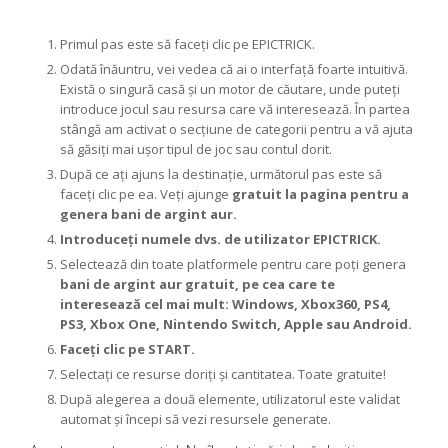
Primul pas este să faceți clic pe EPICTRICK.
Odată înăuntru, vei vedea că ai o interfață foarte intuitivă.
Există o singură casă și un motor de căutare, unde puteți
introduce jocul sau resursa care vă interesează. În partea
stângă am activat o secțiune de categorii pentru a vă ajuta
să găsiți mai ușor tipul de joc sau contul dorit.
După ce ați ajuns la destinație, următorul pas este să
faceți clic pe ea. Veți ajunge
gratuit la pagina pentru a
genera bani de argint aur.
Introduceți numele dvs. de utilizator EPICTRICK.
Selectează din toate platformele pentru care poți genera
bani de argint aur gratuit, pe cea care te
interesează cel mai mult: Windows, Xbox360, PS4,
PS3, Xbox One, Nintendo Switch, Apple sau Android.
Faceți clic pe START.
Selectați ce resurse doriți și cantitatea. Toate gratuite!
După alegerea a două elemente, utilizatorul este validat
automat și începi să vezi resursele generate.