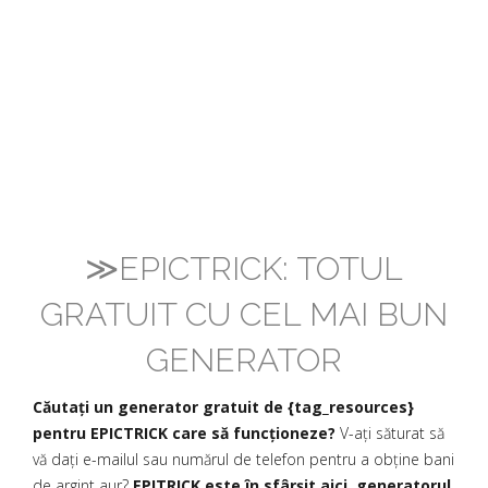
≫EPICTRICK: TOTUL
GRATUIT CU CEL MAI BUN
GENERATOR
Căutați un generator gratuit de {tag_resources}
pentru EPICTRICK care să funcționeze?
V-ați săturat să
vă dați e-mailul sau numărul de telefon pentru a obține bani
de argint aur?
EPITRICK este în sfârșit aici, generatorul