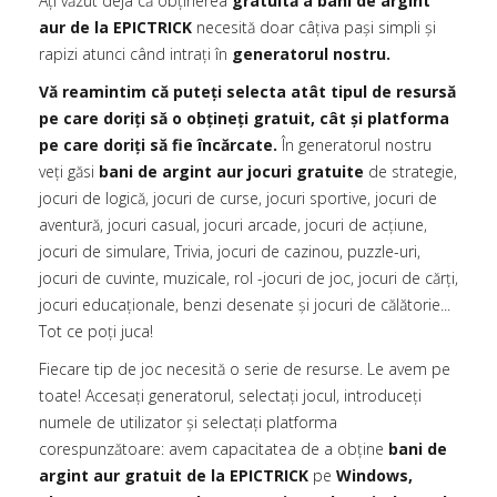
Ați văzut deja că obținerea
gratuită a bani de argint
aur de la EPICTRICK
necesită doar câțiva pași simpli și
rapizi atunci când intrați în
generatorul nostru.
Vă reamintim că puteți selecta atât tipul de resursă
pe care doriți să o obțineți gratuit, cât și platforma
pe care doriți să fie încărcate.
În generatorul nostru
veți găsi
bani de argint aur jocuri gratuite
de strategie,
jocuri de logică, jocuri de curse, jocuri sportive, jocuri de
aventură, jocuri casual, jocuri arcade, jocuri de acțiune,
jocuri de simulare, Trivia, jocuri de cazinou, puzzle-uri,
jocuri de cuvinte, muzicale, rol -jocuri de joc, jocuri de cărți,
jocuri educaționale, benzi desenate și jocuri de călătorie...
Tot ce poți juca!
Fiecare tip de joc necesită o serie de resurse. Le avem pe
toate! Accesați generatorul, selectați jocul, introduceți
numele de utilizator și selectați platforma
corespunzătoare: avem capacitatea de a obține
bani de
argint aur gratuit de la EPICTRICK
pe
Windows,