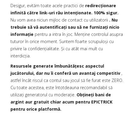
Desigur, evităm toate acele practici de
redirecționare
infinită către link-uri rău intenționate. 100% sigur.
Nu vom avea niciun mijloc de contact cu utilizatorii
. Nu
trebuie să vă autentificați sau să ne furnizați nicio
informație
pentru a intra în joc. Menține controlul asupra
tuturor în orice moment. Suntem foarte scrupuloși cu
privire la confidențialitate. Și cu atât mai mult cu
interdicția.
Resursele generate îmbunătățesc aspectul
jucătorului, dar nu îi conferă un avantaj competitiv
,
astfel încât riscul ca contul sau jocul să fie furat este ZERO.
Cu toate acestea, este întotdeauna recomandabil să
utilizați generatorul cu moderație.
Obțineți bani de
argint aur gratuit chiar acum pentru EPICTRICK
pentru orice platformă.