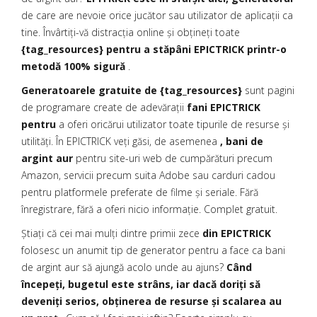
de care are nevoie orice jucător sau utilizator de aplicații ca
tine. Învârtiți-vă distracția online și obțineți toate
{tag_resources} pentru a stăpâni EPICTRICK printr-o
metodă 100% sigură
.
Generatoarele gratuite de {tag_resources}
sunt pagini
de programare create de adevărații
fani EPICTRICK
pentru
a oferi oricărui utilizator toate tipurile de resurse și
utilități. În EPICTRICK veți găsi, de asemenea
, bani de
argint aur
pentru site-uri web de cumpărături precum
Amazon, servicii precum suita Adobe sau carduri cadou
pentru platformele preferate de filme și seriale. Fără
înregistrare, fără a oferi nicio informație. Complet gratuit.
Știați că cei mai mulți dintre primii zece
din EPICTRICK
folosesc un anumit tip de generator pentru a face ca bani
de argint aur să ajungă acolo unde au ajuns?
Când
începeți, bugetul este strâns, iar dacă doriți să
deveniți serios, obținerea de resurse și scalarea au