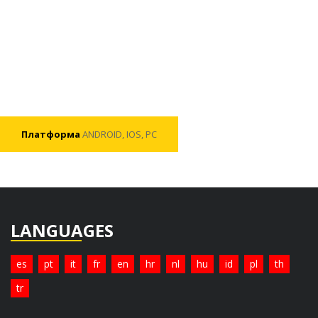
Платформа
ANDROID, IOS, PC
LANGUAGES
es
pt
it
fr
en
hr
nl
hu
id
pl
th
tr