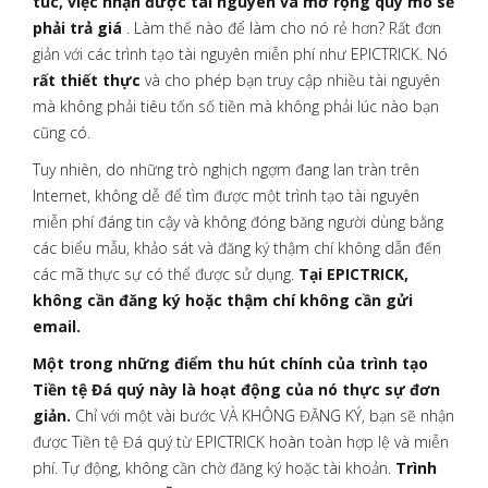
túc, việc nhận được tài nguyên và mở rộng quy mô sẽ
phải trả giá
. Làm thế nào để làm cho nó rẻ hơn? Rất đơn
giản với các trình tạo tài nguyên miễn phí như EPICTRICK. Nó
rất thiết thực
và cho phép bạn truy cập nhiều tài nguyên
mà không phải tiêu tốn số tiền mà không phải lúc nào bạn
cũng có.
Tuy nhiên, do những trò nghịch ngợm đang lan tràn trên
Internet, không dễ để tìm được một trình tạo tài nguyên
miễn phí đáng tin cậy và không đóng băng người dùng bằng
các biểu mẫu, khảo sát và đăng ký thậm chí không dẫn đến
các mã thực sự có thể được sử dụng.
Tại EPICTRICK,
không cần đăng ký hoặc thậm chí không cần gửi
email.
Một trong những điểm thu hút chính của trình tạo
Tiền tệ Đá quý này là hoạt động của nó thực sự đơn
giản.
Chỉ với một vài bước VÀ KHÔNG ĐĂNG KÝ, bạn sẽ nhận
được Tiền tệ Đá quý từ EPICTRICK hoàn toàn hợp lệ và miễn
phí. Tự động, không cần chờ đăng ký hoặc tài khoản.
Trình