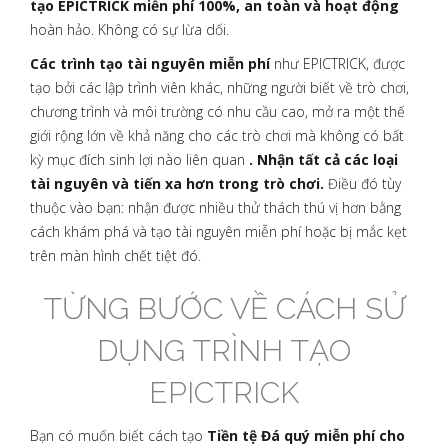
tạo EPICTRICK miễn phí 100%, an toàn và hoạt động
hoàn hảo. Không có sự lừa dối.
Các trình tạo tài nguyên miễn phí
như EPICTRICK, được
tạo bởi các lập trình viên khác, những người biết về trò chơi,
chương trình và môi trường có nhu cầu cao, mở ra một thế
giới rộng lớn về khả năng cho các trò chơi mà không có bất
kỳ mục đích sinh lợi nào liên quan
. Nhận tất cả các loại
tài nguyên và tiến xa hơn trong trò chơi.
Điều đó tùy
thuộc vào bạn: nhận được nhiều thử thách thú vị hơn bằng
cách khám phá và tạo tài nguyên miễn phí hoặc bị mắc kẹt
trên màn hình chết tiệt đó.
TỪNG BƯỚC VỀ CÁCH SỬ
DỤNG TRÌNH TẠO
EPICTRICK
Bạn có muốn biết cách tạo
Tiền tệ Đá quý miễn phí cho