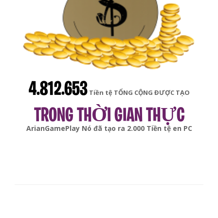
4.812.653
Tiền tệ TỔNG CỘNG ĐƯỢC TẠO
TRONG THỜI GIAN THỰC
gonsabella
Nó đã tạo ra
6.000
Tiền tệ en
Android