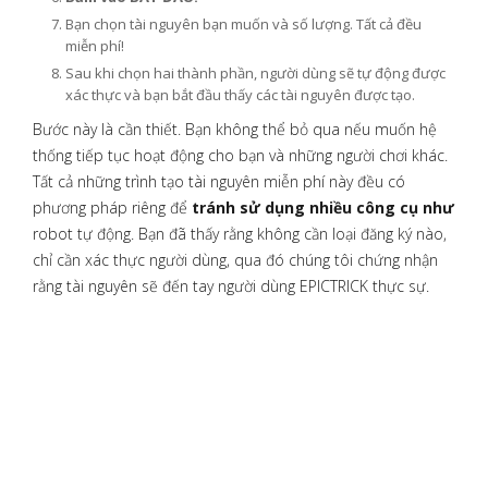
Bạn chọn tài nguyên bạn muốn và số lượng. Tất cả đều
miễn phí!
Sau khi chọn hai thành phần, người dùng sẽ tự động được
xác thực và bạn bắt đầu thấy các tài nguyên được tạo.
Bước này là cần thiết. Bạn không thể bỏ qua nếu muốn hệ
thống tiếp tục hoạt động cho bạn và những người chơi khác.
Tất cả những trình tạo tài nguyên miễn phí này đều có
phương pháp riêng để
tránh sử dụng nhiều công cụ như
robot tự động. Bạn đã thấy rằng không cần loại đăng ký nào,
chỉ cần xác thực người dùng, qua đó chúng tôi chứng nhận
rằng tài nguyên sẽ đến tay người dùng EPICTRICK thực sự.