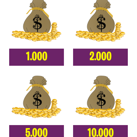
1.000
2.000
5.000
10.000