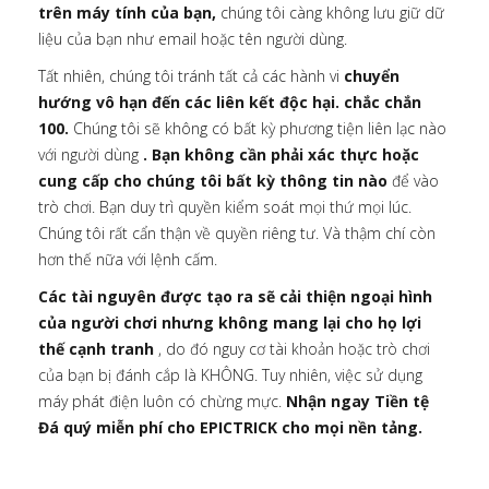
trên máy tính của bạn,
chúng tôi càng không lưu giữ dữ
liệu của bạn như email hoặc tên người dùng.
Tất nhiên, chúng tôi tránh tất cả các hành vi
chuyển
hướng vô hạn đến các liên kết độc hại. chắc chắn
100.
Chúng tôi sẽ không có bất kỳ phương tiện liên lạc nào
với người dùng
. Bạn không cần phải xác thực hoặc
cung cấp cho chúng tôi bất kỳ thông tin nào
để vào
trò chơi. Bạn duy trì quyền kiểm soát mọi thứ mọi lúc.
Chúng tôi rất cẩn thận về quyền riêng tư. Và thậm chí còn
hơn thế nữa với lệnh cấm.
Các tài nguyên được tạo ra sẽ cải thiện ngoại hình
của người chơi nhưng không mang lại cho họ lợi
thế cạnh tranh
, do đó nguy cơ tài khoản hoặc trò chơi
của bạn bị đánh cắp là KHÔNG. Tuy nhiên, việc sử dụng
máy phát điện luôn có chừng mực.
Nhận ngay Tiền tệ
Đá quý miễn phí cho EPICTRICK cho mọi nền tảng.