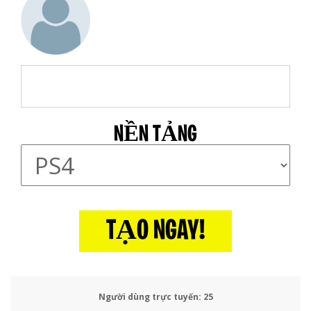
NỀN TẢNG
TẠO NGAY!
Người dùng trực tuyến:
29