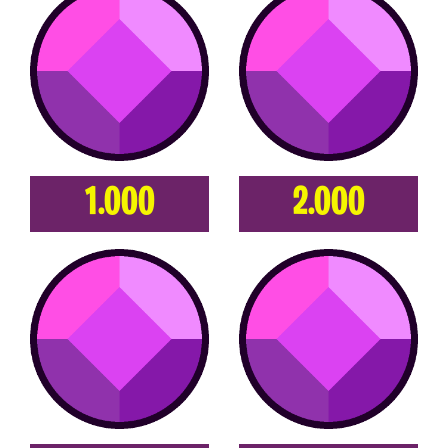
1.000
2.000