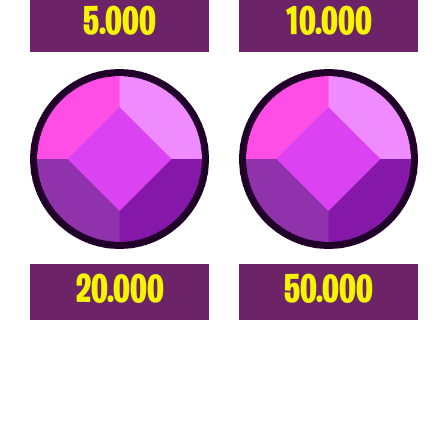
5.000
10.000
20.000
50.000