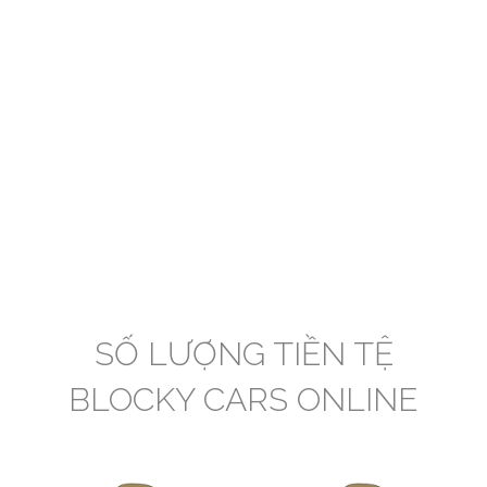
SỐ LƯỢNG TIỀN TỆ
BLOCKY CARS ONLINE