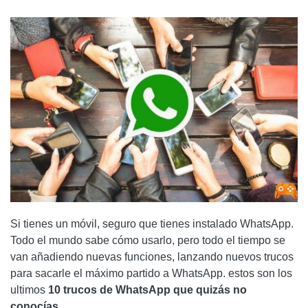
USA MÚLTIPLES NÚMEROS DE CELULAR EN LA MISMA PC
CON WHATSAPP
¿BLOQUEADO EN WHATSAPP? VEAMOS QUÉ PODEMOS
HACER >>
MENSAJES EN NEGRITA, CURSIVA O TACHADOS EN
WHATSAPP
CÓMO ENVIARSE UN MENSAJE A SÍ MISMO EN WHATSAPP
CÓMO PONER LA CONTRASEÑA EN WHATSAPP Y
PROTEGER TUS CONVERSACIONES >>
FILTRA TUS STICKERS FAVORITOS EN WHATSAPP
Si tienes un móvil, seguro que tienes instalado WhatsApp.
STICKERS EN WHATSAPP, CÓMO DESCARGAR Y USAR
Todo el mundo sabe cómo usarlo, pero todo el tiempo se
LOS NUEVOS STICKERS >>
van añadiendo nuevas funciones, lanzando nuevos trucos
para sacarle el máximo partido a WhatsApp. estos son los
ENVIAR UN CHAT POR CORREO EN WHATSAPP
ultimos
10 trucos de WhatsApp que quizás no
ESCUCHAR AUDIOS DE WHATSAPP LENTO O RÁPIDO
conocías
.