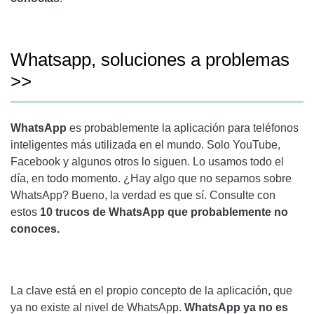
¿CÓMO HABILITAR LA DOBLE AUTENTICACIÓN EN
WHATSAPP? >>
Whatsapp, soluciones a problemas
RECUERDA FECHAS Y DATOS IMPORTANTES EN
>>
WHATSAPP
ENVIAR UNA UBICACIÓN FALSA EN WHATSAPP
WhatsApp
es probablemente la aplicación para teléfonos
CÓMO IDENTIFICAR NÚMEROS DESCONOCIDOS EN
inteligentes más utilizada en el mundo. Solo YouTube,
WHATSAPP >>
Facebook y algunos otros lo siguen. Lo usamos todo el
día, en todo momento. ¿Hay algo que no sepamos sobre
CÓMO CREAR UN GRUPO PEQUEÑO EN WHATSAPP
WhatsApp? Bueno, la verdad es que sí. Consulte con
estos
10 trucos de WhatsApp que probablemente no
CÓMO USAR WHATSAPP CON DOS NÚMEROS DE
conoces.
TELÉFONO >>
PARA LEER MÁS:
La clave está en el propio concepto de la aplicación, que
ya no existe al nivel de WhatsApp.
WhatsApp ya no es