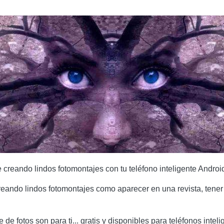
e creando lindos fotomontajes con tu teléfono inteligente Androi
reando lindos fotomontajes como aparecer en una revista, tener 
de fotos son para ti... gratis y disponibles para teléfonos intel