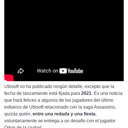
Ubisoft no ha publicado ningún detalle, excepto que la
fecha de lanzamiento está fijada para
2021
. Es una noticia
que hará felices a algunos de los jugadores del último
esfuerzo de Ubisoft relacionado con la saga Assassins,
quizás quién,
entre una redada y una fiesta
,
voluntariamente se entrega a un desafío con el jugador
Orlog de la ciudad.