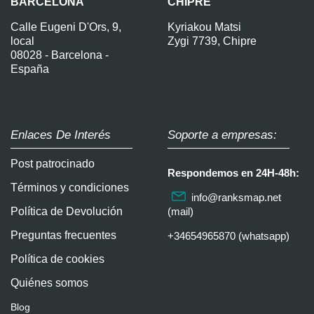
BARCELONA
CHIPRE
Calle Eugeni D'Ors, 9,
Kyriakou Matsi
local
Zygi 7739, Chipre
08028 - Barcelona -
España
Enlaces De Interés
Soporte a empresas:
Post patrocinado
Respondemos en 24H-48h:
Términos y condiciones
info@ranksmap.net
Política de Devolución
(mail)
Preguntas frecuentes
+34654965870 (whatsapp)
Política de cookies
Quiénes somos
Blog