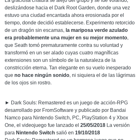
La graciosa criatura se alejó del grupo y se fue volando,
deslizándose hacia el Dark Root Garden, donde una vez
estuvo una ciudad encantada ahora erosionada por el
tiempo, donde decidió establecerse. Experimento retorcido
de un dragón sin escamas,
la mariposa verde azulado
era probablemente una mujer en su mejor momento
,
que Seath tomó prematuramente contra su voluntad y
transformó en un ser alado cuyas cuatro magníficas
extensiones son un símbolo de la naturaleza de la
constricción eterna. Tan elegante en su vuelo inesperado
que
no hace ningún sonido
, ni siquiera el de las lágrimas
de los ojos sin rostro.
► Dark Souls: Remastered es un juego de acción-RPG
desarrollado por FromSoftware y publicado por Bandai
Namco para Nintendo Switch, PC, PlayStation 4 y Xbox
One, el videojuego fue lanzado el
25/05/2018
La versión
para
Nintendo Switch
salió en
19/10/2018