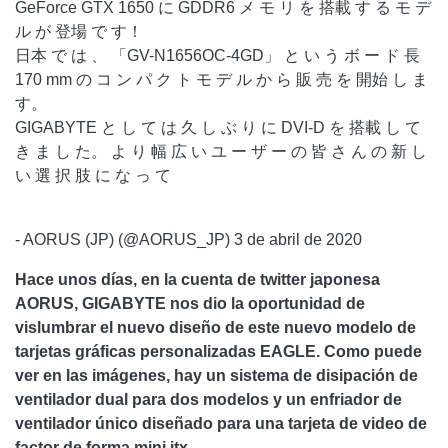
GeForce GTX 1650 に GDDR6 メ モ リ を 搭載 す る モ デ
ル が 登場 で す！
日本 で は 、 「GV-N1656OC-4GD」 と い う ボ ー ド 長
170 mm の コ ン パ ク ト モ デ ル か ら 販 売 を 開始 し ま
す。
GIGABYTE と し て は 久 し ぶ り に DVI-D を 搭載 し て
き ま し た。 よ り 幅 広 い ユ ー ザ ー の 皆 さ ん の 新 し
い 選 択 肢 に な っ て
- AORUS (JP) (@AORUS_JP) 3 de abril de 2020
Hace unos días, en la cuenta de twitter japonesa
AORUS, GIGABYTE nos dio la oportunidad de
vislumbrar el nuevo diseño de este nuevo modelo de
tarjetas gráficas personalizadas EAGLE. Como puede
ver en las imágenes, hay un sistema de disipación de
ventilador dual para dos modelos y un enfriador de
ventilador único diseñado para una tarjeta de video de
factor de forma mini itx.