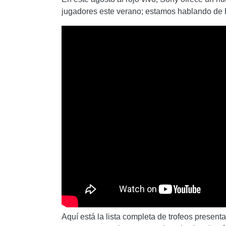
jugadores este verano; estamos hablando de F
Aquí está la lista completa de trofeos present