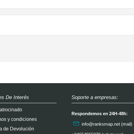
es De Interés
Soporte a empresas:
atrocinado
Respondemos en 24H-48h:
nos y condiciones
info@ranksmap.net
(mail)
ca de Devolución