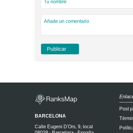
Enlac
Post p
BARCELONA
Térmi
Calle Eugeni D'Ors, 9, local
Políti
08028 - Barcelona - España