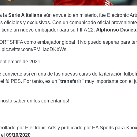
a la
Serie A italiana
aún envuelto en misterio, fue Electronic Arts
oficiales y exclusivas. Con un comunicado oficial proveniente 
 tiene un nuevo embajador para su FIFA 22:
Alphonso Davies
PORTSFIFA como embajador global !! No puedo esperar para te
️ pic.twitter.com/FMHaoDKbWs
septiembre de 2021
 convierte así en una de las nuevas caras de la iteración futbol
l fù PES. Por tanto, es un "
transferir"
muy importante con el j
oslo saber en los comentarios!
rollado por Electronic Arts y publicado por EA Sports para Xbo
 el
09/10/2020