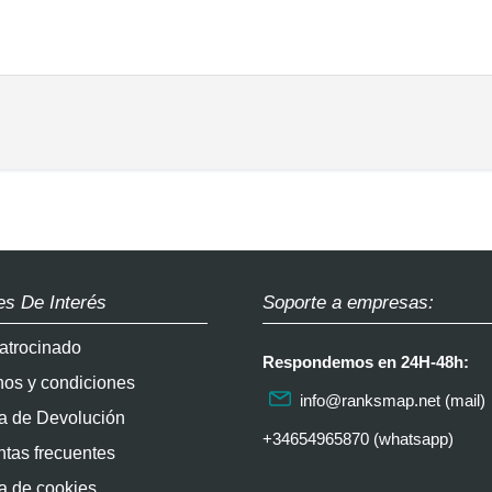
es De Interés
Soporte a empresas:
atrocinado
Respondemos en 24H-48h:
nos y condiciones
info@ranksmap.net
(mail)
ca de Devolución
+34654965870 (whatsapp)
tas frecuentes
ca de cookies