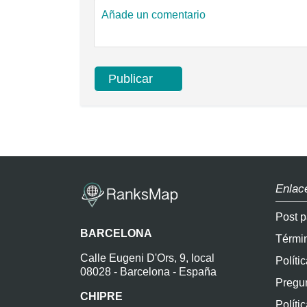
Enlac
Post p
BARCELONA
Térmi
Calle Eugeni D'Ors, 9, local
Políti
08028 - Barcelona - España
Pregun
CHIPRE
Políti