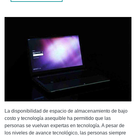
HERRAMIENTAS DE COPIA DE SEGURIDAD PARA
USUARIOS REGULARES DE LINUX
DEJA DUP
ATRÁS EN EL TIEMPO
TIMESHIFT
AMANDA
La disponibilidad de espacio de almacenamiento de bajo
costo y tecnología asequible ha permitido que las
personas se vuelvan expertas en tecnología. A pesar de
los niveles de avance tecnológico, las personas siempre