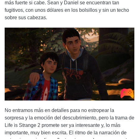
más fuerte si cabe. Sean y Daniel se encuentran tan
fugitivos, con unos dólares en los bolsillos y sin un techo
sobre sus cabezas.
No entramos más en detalles para no estropear la
sorpresa y la emoción del descubrimiento, pero la trama de
Life is Strange 2 promete ser ya interesante y, lo más
importante, muy bien escrita. El ritmo de la narración de