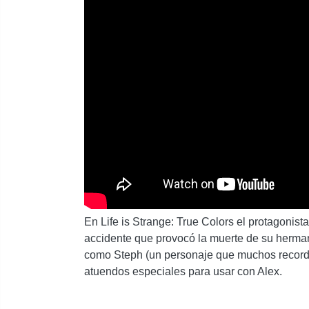
En Life is Strange: True Colors el protagonist
accidente que provocó la muerte de su herm
como Steph (un personaje que muchos recordar
atuendos especiales para usar con Alex.