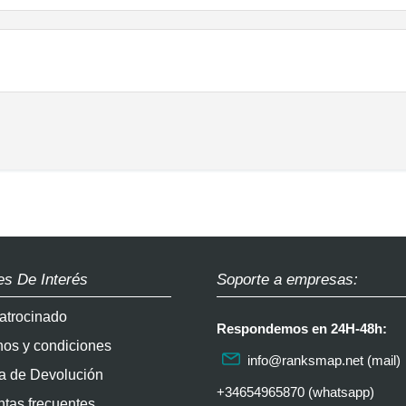
es De Interés
Soporte a empresas:
atrocinado
Respondemos en 24H-48h:
nos y condiciones
info@ranksmap.net
(mail)
ca de Devolución
+34654965870 (whatsapp)
tas frecuentes