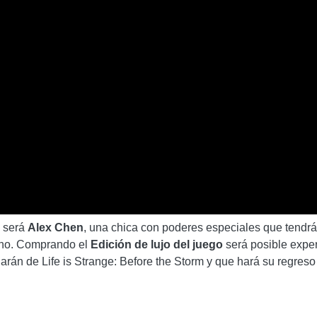
a será
Alex Chen
, una chica con poderes especiales que tendrá 
ano. Comprando el
Edición de lujo del juego
será posible exper
án de Life is Strange: Before the Storm y que hará su regreso