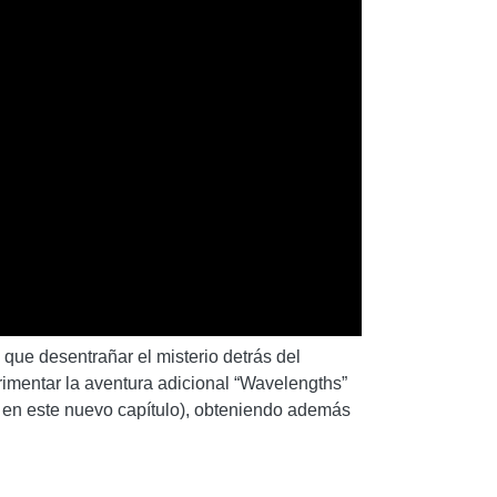
que desentrañar el misterio detrás del
imentar la aventura adicional “Wavelengths”
 en este nuevo capítulo), obteniendo además