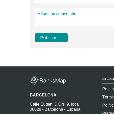
Enlac
Post p
BARCELONA
Térmi
Calle Eugeni D'Ors, 9, local
Políti
08028 - Barcelona - España
Pregun