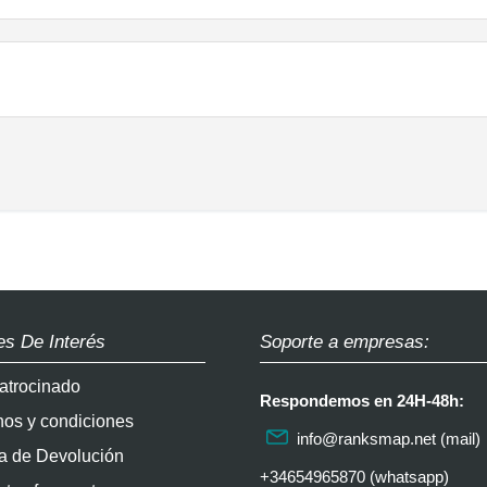
es De Interés
Soporte a empresas:
atrocinado
Respondemos en 24H-48h:
nos y condiciones
info@ranksmap.net
(mail)
ca de Devolución
+34654965870 (whatsapp)