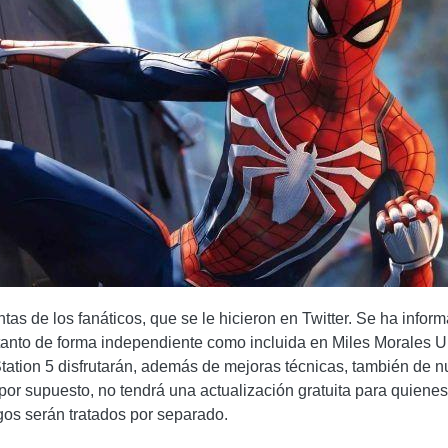
ntas de los fanáticos, que se le hicieron en Twitter. Se ha inf
 tanto de forma independiente como incluida en Miles Morales U
tation 5 disfrutarán, además de mejoras técnicas, también de n
, por supuesto, no tendrá una actualización gratuita para quiene
os serán tratados por separado.