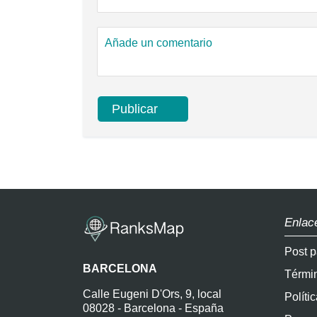
Enlac
Post p
BARCELONA
Térmi
Calle Eugeni D'Ors, 9, local
Políti
08028 - Barcelona - España