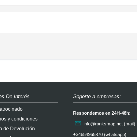
es De Interés
Soporte a empresas:
atrocinado
Respondemos en 24H-48h:
nos y condiciones
info@ranksmap.net
(mail)
ca de Devolución
+34654965870 (whatsapp)