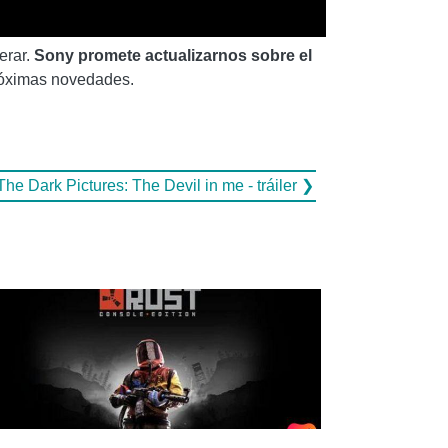
erar.
Sony promete actualizarnos sobre el
róximas novedades.
The Dark Pictures: The Devil in me - tráiler ❯