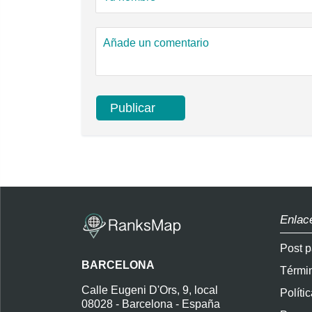
Enlac
Post p
BARCELONA
Térmi
Calle Eugeni D'Ors, 9, local
Políti
08028 - Barcelona - España