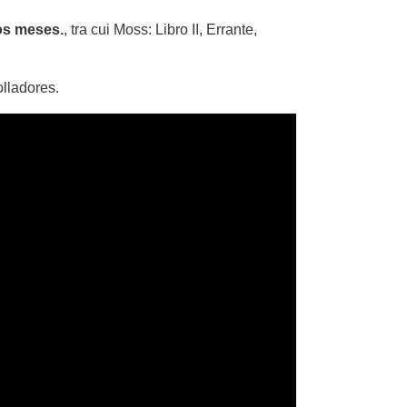
mos meses.
, tra cui Moss: Libro II, Errante,
lladores.