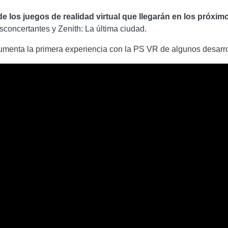
e los juegos de realidad virtual que llegarán en los próxi
oncertantes y Zenith: La última ciudad.
umenta la primera experiencia con la PS VR de algunos desarro