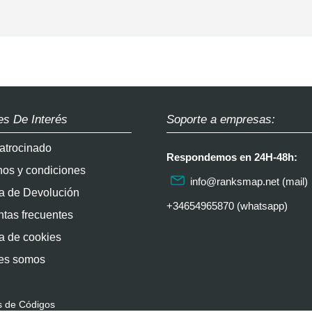
es De Interés
Soporte a empresas:
atrocinado
Respondemos en 24H-48h:
nos y condiciones
info@ranksmap.net
(mail)
ca de Devolución
+34654965870 (whatsapp)
tas frecuentes
ca de cookies
es somos
s de Códigos