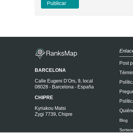
Enlac
Post p
BARCELONA
Térmi
Calle Eugeni D'Ors, 9, local
Políti
08028 - Barcelona - España
Pregun
CHIPRE
Políti
Kyriakou Matsi
Quién
Zygi 7739, Chipre
Blog
Sorteo