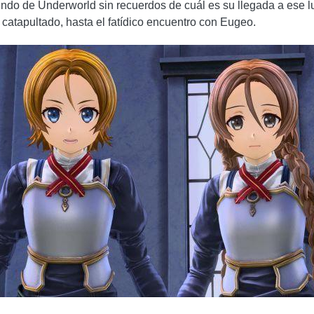
ndo de Underworld sin recuerdos de cuál es su llegada a ese lu
o catapultado, hasta el fatídico encuentro con Eugeo.