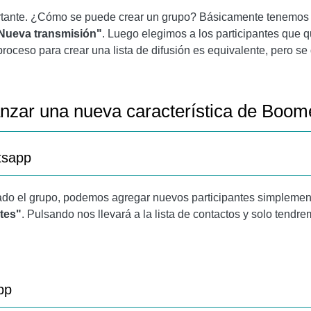
tante. ¿Cómo se puede crear un grupo? Básicamente tenemos q
"Nueva transmisión"
. Luego elegimos a los participantes que 
 proceso para crear una lista de difusión es equivalente, pero 
QUEO POR HUELLA DACTILAR [CÓMO]
nzar una nueva característica de Boom
tsapp
do el grupo, podemos agregar nuevos participantes simplement
ntes"
. Pulsando nos llevará a la lista de contactos y solo tendre
pp