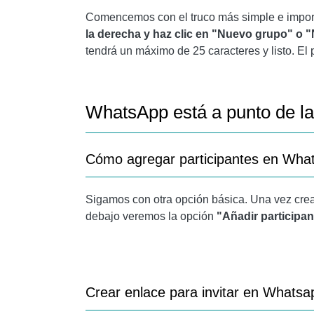
Comencemos con el truco más simple e impor
VIDEOLLAMADA GRUPAL
la derecha y haz clic en "Nuevo grupo" o 
tendrá un máximo de 25 caracteres y listo. El
WHATSAPP RECIBE LA FUNCIÓN DE DESBLO
PARA LEER MÁS:
WhatsApp está a punto de la
Cómo agregar participantes en Wha
Sigamos con otra opción básica. Una vez crea
debajo veremos la opción
"Añadir participa
Crear enlace para invitar en Whatsa