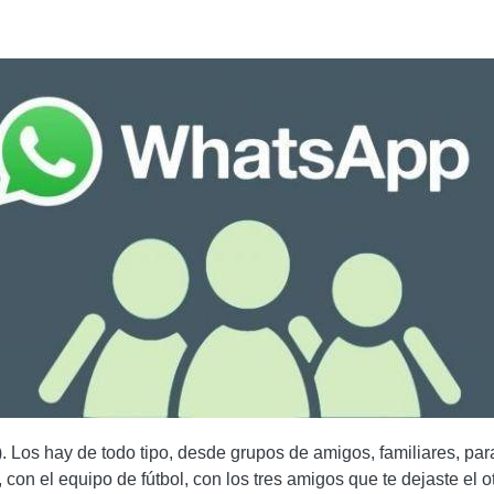
ITE SABER CUÁNTAS VECES SE HAN REENVIADO TUS MENSAJES
S EN WHATSAPP
E WHATSAPP EN ANDROID
HATSAPP
LUCIONES SIMPLES PARA PROBAR
PP
P EN CUALQUIER TELÉFONO HUAWEI / HONOR A TRAVÉS DE AP
 Los hay de todo tipo, desde grupos de amigos, familiares, pa
, con el equipo de fútbol, ​​con los tres amigos que te dejaste el