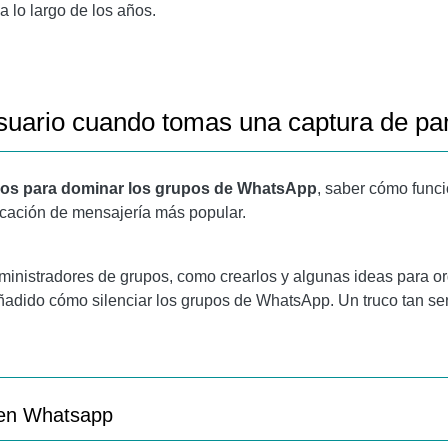
SAJE DIRECTO EN WHATSAPP
a lo largo de los años.
 DE WHATSAPP
 EN UN GRUPO DE WHATSAPP
usuario cuando tomas una captura de pan
TIMEDIA EN WHATSAPP
USANDO WHATSAPP
cos para dominar los grupos de WhatsApp
, saber cómo func
icación de mensajería más popular.
CACIONES
ministradores de grupos, como crearlos y algunas ideas para or
 PERSONAS EQUIVOCADAS
añadido cómo silenciar los grupos de WhatsApp. Un truco tan se
DOS TELÉFONOS AL MISMO TIEMPO
 en Whatsapp
RSONA EN WHATSAPP