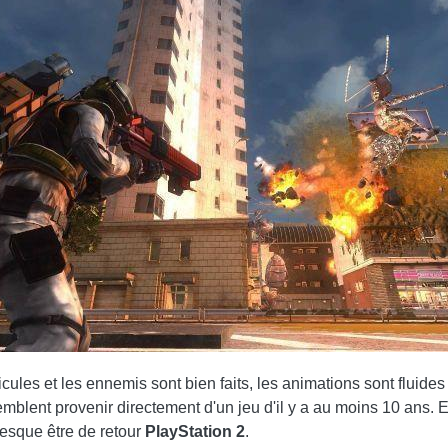
cules et les ennemis sont bien faits, les animations sont fluide
mblent provenir directement d'un jeu d'il y a au moins 10 ans.
resque être de retour
PlayStation 2
.