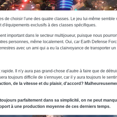
s de choisir l'une des quatre classes. Le jeu lui-même semble v
t d'équipements exclusifs à des classes spécifiques.
ent important dans le secteur multijoueur, puisque nous pourro
tres personnes, même localement. Oui, car Earth Defense Force
errestres avec un ami qui a eu la clairvoyance de transporter un
rapide. Il n'y aura pas grand-chose d'autre à faire que de détruir
a toujours difficile de s'ennuyer, car il y aura toujours le sent
ction, de la vitesse et du plaisir, d'accord? Malheureuseme
toujours parfaitement dans sa simplicité, on ne peut manq
rapport à une production moyenne de ces derniers temps.