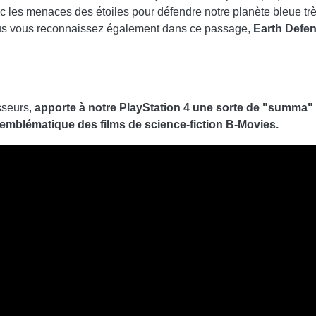
c les menaces des étoiles pour défendre notre planète bleue tr
ous vous reconnaissez également dans ce passage,
Earth Defen
seurs,
apporte à notre PlayStation 4 une sorte de "summa" d
t emblématique des films de science-fiction B-Movies.