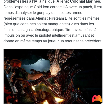
problèmes liés à l'IA, ainsi que,
Aliens: Colonial Marines
.
Dans l'espoir que Cold Iron corrige l'IA avec un patch, il est
temps d'analyser le gunplay du titre. Les armes
représentées dans Aliens : Fireteam Elite sont les mêmes
(bien que certaines soient manquantes) vues dans les
films de la saga cinématographique. Tirer avec le fusil à
impulsion ou avec le pistolet intelligent est amusant et
donne en même temps au joueur un retour sans précédent.