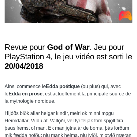
Revue pour
God of War
. Jeu pour
PlayStation 4, le jeu vidéo est sorti le
20/04/2018
Ainsi commence le
Edda poétique
(ou plus) qui, avec
le
Edda en prose
, est actuellement la principale source de
la mythologie nordique.
Hljóðs biðk allar helgar kindir, meiri ok minni mǫgu
Heimdallar; Vildu at, Valfǫðr, vel fyr teljak forn spjǫll fira,
þaus fremst of man. Ek man jǫtna ár de borna, þás forðum
mik fædda hǫfðu; níu mank heima, níu íviði, mjǫtvið mæran