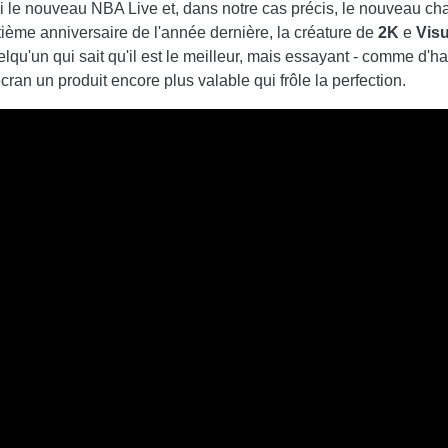
le nouveau NBA Live et, dans notre cas précis, le nouveau cha
ième anniversaire de l'année dernière, la créature de
2K
e
Vis
elqu'un qui sait qu'il est le meilleur, mais essayant - comme d'ha
écran un produit encore plus valable qui frôle la perfection.