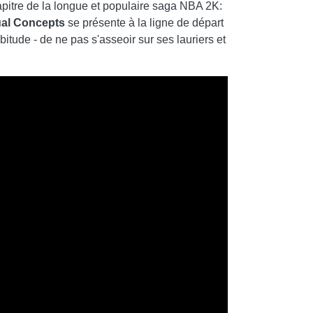
pitre de la longue et populaire saga NBA 2K:
ual Concepts
se présente à la ligne de départ
bitude - de ne pas s'asseoir sur ses lauriers et