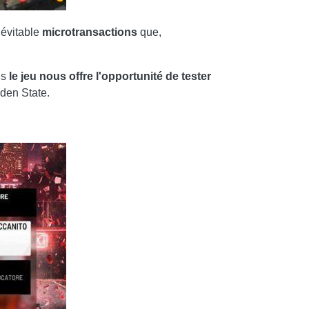
névitable
microtransactions
que,
is
le jeu nous offre l'opportunité de tester
lden State.