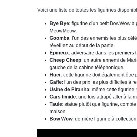
Voici une liste de toutes les figurines disponib
Bye Bye
: figurine d'un petit BowWow 
MeowMeow.
Goomba
: l'un des ennemis les plus cél
réveillez au début de la partie.
Épineux
: adversaire dans les premiers t
Cheep Cheep
: un autre ennemi de Mari
gauche de la cabine téléphonique.
Huer
: cette figurine doit également être
Gaffe
: l'un des prix les plus difficiles 
Usine de Piranha
: même cette figurine 
Gars timide
: une fois attrapé aller à la
Taule
: statue plutôt que figurine, compt
maison.
Bow Wow
: dernière figurine à collec