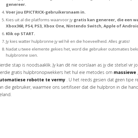
genereer.
Voer jou EPICTRICK-gebruikersnaam in.
Kies uit al die platforms waarvoor jy
gratis kan genereer, die een w
Xbox360, PS4, PS3, Xbox One, Nintendo Switch, Apple of Androi
Klik op START.
Jy kies watter hulpbronne jy wil hê en die hoeveelheid. Alles gratis!
Nadat u twee elemente gekies het, word die gebruiker outomaties bek
hulpbronne sien.
ierdie stap is noodsaaklik. Jy kan dit nie oorslaan as jy die stelsel vir j
ierdie gratis hulpbronopwekkers het hul eie metodes om
massiewe g
utomatiese robotte te vermy
. U het reeds gesien dat geen tipe reg
an die gebruiker, waarmee ons sertifiseer dat die hulpbron in die hand
eland.