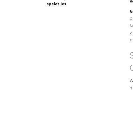
v
speletjies
G
p
s
v
d
W
m