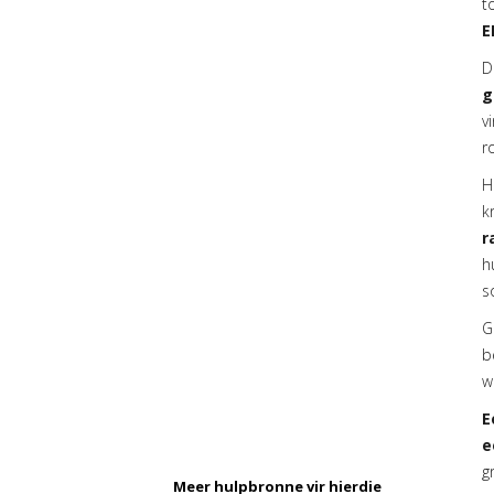
t
E
D
g
v
r
H
k
r
h
s
G
b
w
E
e
g
Meer hulpbronne vir hierdie