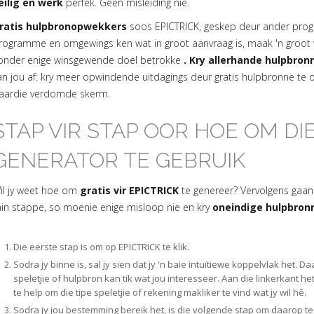
eilig en werk
perfek. Geen misleiding nie.
ratis hulpbronopwekkers
soos EPICTRICK, geskep deur ander prog
rogramme en omgewings ken wat in groot aanvraag is, maak 'n groot w
onder enige winsgewende doel betrokke
. Kry allerhande hulpbronn
an jou af: kry meer opwindende uitdagings deur gratis hulpbronne te o
aardie verdomde skerm.
STAP VIR STAP OOR HOE OM DIE
GENERATOR TE GEBRUIK
il jy weet hoe om
gratis vir EPICTRICK
te genereer? Vervolgens gaan 
in stappe, so moenie enige misloop nie en kry
oneindige hulpbron
Die eerste stap is om op EPICTRICK te klik.
Sodra jy binne is, sal jy sien dat jy 'n baie intuïtiewe koppelvlak het. D
speletjie of hulpbron kan tik wat jou interesseer. Aan die linkerkant he
te help om die tipe speletjie of rekening makliker te vind wat jy wil hê.
Sodra jy jou bestemming bereik het, is die volgende stap om daarop te k