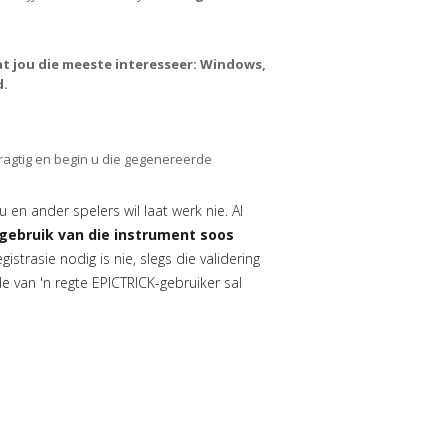
at jou die meeste interesseer: Windows,
d.
ragtig en begin u die gegenereerde
ou en ander spelers wil laat werk nie. Al
ebruik van die instrument soos
istrasie nodig is nie, slegs die validering
e van 'n regte EPICTRICK-gebruiker sal