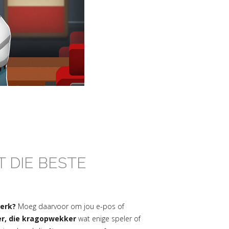
T DIE BESTE
werk?
Moeg daarvoor om jou e-pos of
ier, die kragopwekker
wat enige speler of