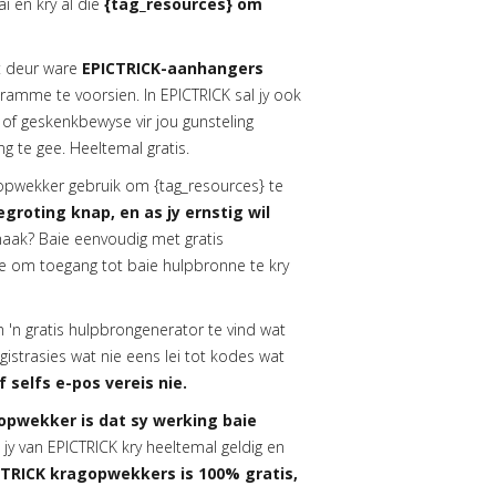
i en kry al die
{tag_resources} om
t deur ware
EPICTRICK-aanhangers
ramme te voorsien. In EPICTRICK sal jy ook
of geskenkbewyse vir jou gunsteling
ng te gee. Heeltemal gratis.
gopwekker gebruik om {tag_resources} te
egroting knap, en as jy ernstig wil
aak? Baie eenvoudig met gratis
oe om toegang tot baie hulpbronne te kry
m 'n gratis hulpbrongenerator te vind wat
istrasies wat nie eens lei tot kodes wat
 selfs e-pos vereis nie.
opwekker is dat sy werking baie
y van EPICTRICK kry heeltemal geldig en
CTRICK kragopwekkers is 100% gratis,