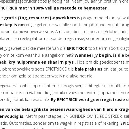
oepassingsgebruiker soos jy nodig het. Neem jou aanlyn pret vir 'n draa
PICTRICK met 'n 100% veilige metode te bemeester
.
ie
gratis {tag_resources}-opwekkers
is programmeerbladsye wa
eskep is om
enige gebruiker van alle soorte hulpbronne en nutsprog
ind vir inkopiewebwerwe soos Amazon, dienste soos die Adobe-suite, 
olprent- en reeksplatforms. Sonder registrasie, sonder om enige inligti
et jy geweet dat die meeste van die
EPICTRICK
top tien 'n soort kra
ry om te kom waar hulle aangekom het?
Wanneer jy begin, is die b
aak, kry hulpbronne en skaal 'n prys
. Hoe om dit goedkoper te m
ulpbronopwekkers soos EPICTRICK.Dit is
baie prakties
en laat jou t
onder om geld te spandeer wat jy nie altyd het nie.
egewe dat onheil op die internet hoogty vier, is dit egter nie maklik o
etroubaar is en wat nie die gebruiker vries met vorms, opnames en reg
erklik gebruik kan word nie.
By EPICTRICK word geen registrasie of
en van die belangrikste besienswaardighede van hierdie krag
envoudig is.
Met 'n paar stappe, EN SONDER OM TE REGISTREER, sal j
ratis. Outomaties, sonder om te wag vir 'n registrasie of rekening.
EPI