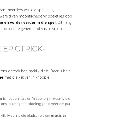
rammeerders wat die speletjies,
êreld van moontlikhede vir speletjies oop
e en vorder verder in die spel.
Dit hang
ntdek en te genereer of vas te sit op
 EPICTRICK-
ons ontdek hoe maklik dit is. Daar is baie
ne
met die klik van 'n knoppie.
aar is net een huis en 'n soekenjin, waar jy die
t ons 'n kategorie-afdeling geaktiveer om jou
lik. Jy sal na die bladsy reis om
gratis te