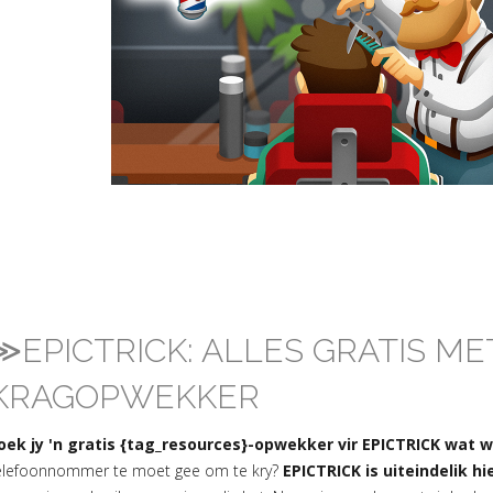
≫EPICTRICK: ALLES GRATIS ME
KRAGOPWEKKER
oek jy 'n gratis {tag_resources}-opwekker vir EPICTRICK wat 
elefoonnommer te moet gee om te kry?
EPICTRICK is uiteindelik h