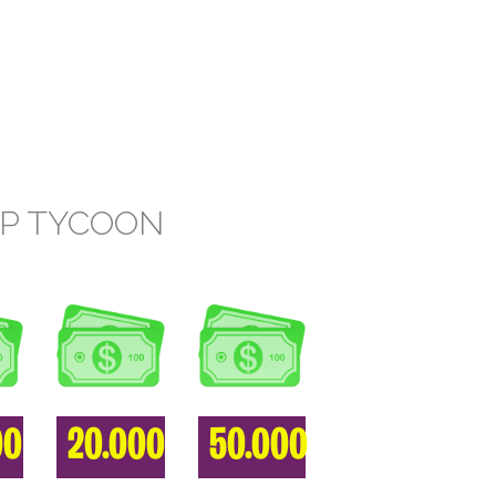
OP TYCOON
00
20.000
50.000