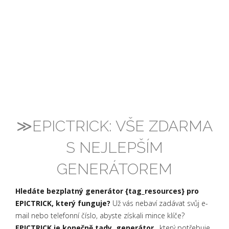
≫EPICTRICK: VŠE ZDARMA
S NEJLEPŠÍM
GENERÁTOREM
Hledáte bezplatný generátor {tag_resources} pro
EPICTRICK, který funguje?
Už vás nebaví zadávat svůj e-
mail nebo telefonní číslo, abyste získali mince klíče?
EPICTRICK je konečně tady, generátor
, který potřebuje