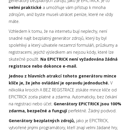
generátory bezplatných zdrojů, jako je EPICTRICK. Je to
velmi praktické
a umožňuje vám přístup k mnoha
zdrojům, aniž byste museli utrácet peníze, které ne vždy
máte.
Vzhledem k tomu, že na internetu bují neplechy, není
snadné najít bezplatný generátor zdrojů, který by byl
spolehlivý a který uživatele nezamrzí formuláři, průzkumy a
registracemi, jejichž výsledkem ani nejsou kódy, které lze
skutečně použít.
Na EPICTRICK není vyžadována žádná
registrace nebo dokonce e-mail.
Jednou z hlavních atrakcí tohoto generátoru mince
klíče je, že jeho ovládání je opravdu jednoduché.
V
několika krocích A BEZ REGISTRACE získáte mince klíče od
EPICTRICK zcela platné a zdarma. Automaticky, bez čekání
na registraci nebo účet.
Generátory EPICTRICK jsou 100%
zdarma, bezpečné a fungují
perfektně. Žádný podvod.
Generátory bezplatných zdrojů,
jako je EPICTRICK,
vytvořené jinými programátory, kteří znají velmi žádané hry,