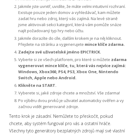
Jakmile jste uvnitř, uvidíte, že máte velmi intuitivní rozhraní.
Existuje pouze jeden domov a vyhledávač, kam můžete
zadat hru nebo zdroj, který vás zajímá. Na levé straně
jsme aktivovali sekci kategorií, která vám pomůže snáze
najít požadovaný typ hry nebo účtu.
Jakmile dorazíte do cíle, dalším krokem je na něj kliknout.
Přejdete na stránku a vygenerujete
mince klíče zdarma.
Zadejte své uživatelské jméno EPICTRICK.
Vyberte si ze všech platforem, pro které si můžete
zdarma
vygenerovat mince klíče, tu, která vás nejvíce zajímá:
Windows, Xbox360, PS4, PS3, Xbox One, Nintendo
Switch, Apple nebo Android.
Klikněte na START.
Vyberete si, jaké zdroje chcete a množství. Vše zdarma!
Po výběru dvou prvků je uživatel automaticky ověřen a vy
začnou vidět generované zdroje.
Tento krok je zásadní. Nemůžete to přeskočit, pokud
chcete, aby systém fungoval pro vás a ostatní hráče.
Všechny tyto generátory bezplatných zdrojů mají své vlastní