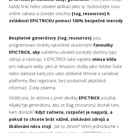
každý hráč nebo uživatel aplikací jako vy. Vyzkoušejte svou
online zábavu a získejte všechny
{tag_resources} k
zvládnutí EPICTRICKU pomocí 100% bezpečné metody
.
Bezplatné generátory {tag_resources}
jsou
programovací stránky vytvořené skutečnými
fanoušky
EPICTRICK, aby
každému uživateli poskytly všechny typy
zdrojů a nástrojů. V EPICTRICK také najdete
mince klíče
pro nákupní weby, jako je Amazon, služby jako Adobe Suite
nebo dárkové karty pro vaše oblíbené filmové a seriálové
platformy. Bez registrace, bez poskytnutí jakýchkoli
informací. Zcela zdarma.
Věděli jste, že většina z první desítky
EPICTRICK
používá
nějaký typ generátoru, aby se {tag_resources} dostali tam,
kam dorazili?
Když začnete, rozpočet je napjatý, a
pokud to chcete brát vážně, získávání zdrojů a
škálování něco stojí
. Jak to zlevnit? Velmi jednoduché s