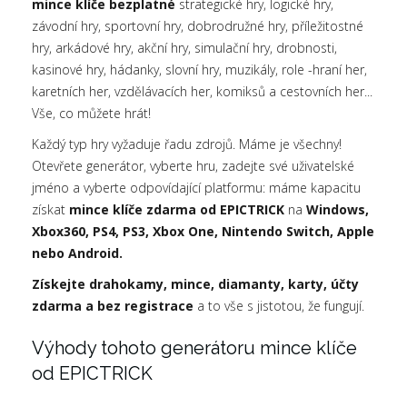
mince klíče bezplatné
strategické hry, logické hry,
závodní hry, sportovní hry, dobrodružné hry, příležitostné
hry, arkádové hry, akční hry, simulační hry, drobnosti,
kasinové hry, hádanky, slovní hry, muzikály, role -hraní her,
karetních her, vzdělávacích her, komiksů a cestovních her...
Vše, co můžete hrát!
Každý typ hry vyžaduje řadu zdrojů. Máme je všechny!
Otevřete generátor, vyberte hru, zadejte své uživatelské
jméno a vyberte odpovídající platformu: máme kapacitu
získat
mince klíče zdarma od EPICTRICK
na
Windows,
Xbox360, PS4, PS3, Xbox One, Nintendo Switch, Apple
nebo Android.
Získejte drahokamy, mince, diamanty, karty, účty
zdarma a bez registrace
a to vše s jistotou, že fungují.
Výhody tohoto generátoru mince klíče
od EPICTRICK