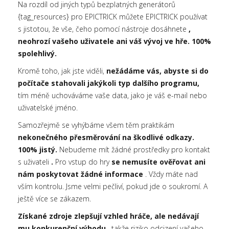
Na rozdíl od jiných typů bezplatných generátorů
{tag_resources} pro EPICTRICK můžete EPICTRICK používat
s jistotou, že vše, čeho pomocí nástroje dosáhnete
,
neohrozí vašeho uživatele ani váš vývoj ve hře. 100%
spolehlivý.
Kromě toho, jak jste viděli,
nežádáme vás, abyste si do
počítače stahovali jakýkoli typ dalšího programu,
tím méně uchováváme vaše data, jako je váš e-mail nebo
uživatelské jméno.
Samozřejmě se vyhýbáme všem těm praktikám
nekonečného přesměrování na škodlivé odkazy.
100% jistý.
Nebudeme mít žádné prostředky pro kontakt
s uživateli
.
Pro vstup do hry
se nemusíte ověřovat ani
nám poskytovat žádné informace
. Vždy máte nad
vším kontrolu. Jsme velmi pečliví, pokud jde o soukromí. A
ještě více se zákazem.
Získané zdroje zlepšují vzhled hráče, ale nedávají
mu konkurenční výhodu
, takže riziko odcizení vašeho