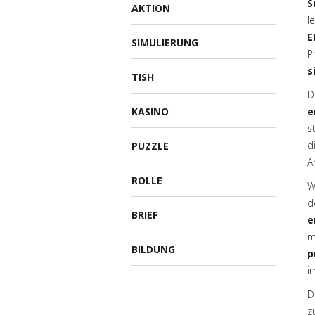
S
AKTION
l
E
SIMULIERUNG
P
s
TISH
D
KASINO
e
s
d
PUZZLE
A
ROLLE
W
d
BRIEF
e
m
BILDUNG
p
i
D
z