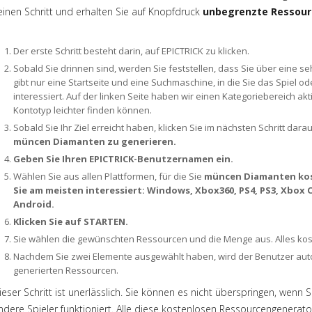
einen Schritt und erhalten Sie auf Knopfdruck
unbegrenzte Ressou
Der erste Schritt besteht darin, auf EPICTRICK zu klicken.
Sobald Sie drinnen sind, werden Sie feststellen, dass Sie über eine se
gibt nur eine Startseite und eine Suchmaschine, in die Sie das Spiel 
interessiert. Auf der linken Seite haben wir einen Kategoriebereich akt
Kontotyp leichter finden können.
Sobald Sie Ihr Ziel erreicht haben, klicken Sie im nächsten Schritt dara
müncen Diamanten zu generieren.
Geben Sie Ihren EPICTRICK-Benutzernamen ein.
Wählen Sie aus allen Plattformen, für die Sie
müncen Diamanten kost
Sie am meisten interessiert: Windows, Xbox360, PS4, PS3, Xbox
Android.
Klicken Sie auf STARTEN.
Sie wählen die gewünschten Ressourcen und die Menge aus. Alles kos
Nachdem Sie zwei Elemente ausgewählt haben, wird der Benutzer autom
generierten Ressourcen.
ieser Schritt ist unerlässlich. Sie können es nicht überspringen, wenn
ndere Spieler funktioniert. Alle diese kostenlosen Ressourcengenerat