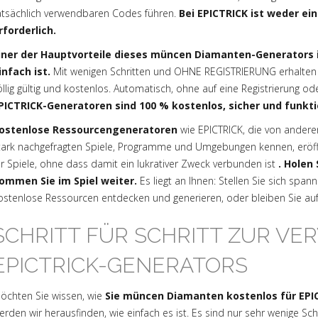
atsächlich verwendbaren Codes führen.
Bei EPICTRICK ist weder ei
rforderlich.
iner der Hauptvorteile dieses müncen Diamanten-Generators i
infach ist.
Mit wenigen Schritten und OHNE REGISTRIERUNG erhalten
öllig gültig und kostenlos. Automatisch, ohne auf eine Registrierung o
PICTRICK-Generatoren sind 100 % kostenlos, sicher und funkt
ostenlose Ressourcengeneratoren
wie EPICTRICK, die von andere
tark nachgefragten Spiele, Programme und Umgebungen kennen, eröffne
ür Spiele, ohne dass damit ein lukrativer Zweck verbunden ist
. Holen
ommen Sie im Spiel weiter.
Es liegt an Ihnen: Stellen Sie sich sp
ostenlose Ressourcen entdecken und generieren, oder bleiben Sie a
SCHRITT FÜR SCHRITT ZUR V
EPICTRICK-GENERATORS
öchten Sie wissen, wie
Sie müncen Diamanten kostenlos für EPI
erden wir herausfinden, wie einfach es ist. Es sind nur sehr wenige Sch