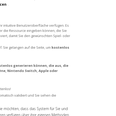
rcen
.
hr intuitive Benutzeroberfläche verfügen. Es
oder die Ressource eingeben können, die Sie
iviert, damit Sie den gewünschten Spiel- oder
uf. Sie gelangen auf die Seite, um
kostenlos
enlos generieren können, die aus, die
 One, Nintendo Switch, Apple oder
tenlos!
atisch validiert und Sie sehen die
 Sie möchten, dass das System für Sie und
oren verfügen über ihre eigenen Methoden,