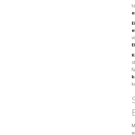
t
e
E
e
v
E
K
s
f
k
k
M
w