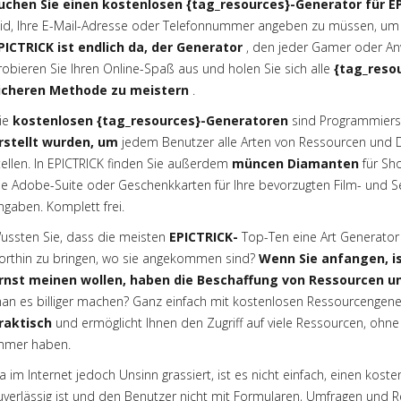
uchen Sie einen kostenlosen {tag_resources}-Generator für EP
eid, Ihre E-Mail-Adresse oder Telefonnummer angeben zu müssen, u
PICTRICK ist endlich da, der Generator
, den jeder Gamer oder An
robieren Sie Ihren Online-Spaß aus und holen Sie sich alle
{tag_reso
icheren Methode zu meistern
.
ie
kostenlosen {tag_resources}-Generatoren
sind Programmierse
rstellt wurden, um
jedem Benutzer alle Arten von Ressourcen und 
tellen. In EPICTRICK finden Sie außerdem
müncen Diamanten
für Sh
ie Adobe-Suite oder Geschenkkarten für Ihre bevorzugten Film- und S
ngaben. Komplett frei.
ussten Sie, dass die meisten
EPICTRICK-
Top-Ten eine Art Generato
orthin zu bringen, wo sie angekommen sind?
Wenn Sie anfangen, i
rnst meinen wollen, haben die Beschaffung von Ressourcen und
an es billiger machen? Ganz einfach mit kostenlosen Ressourcengener
raktisch
und ermöglicht Ihnen den Zugriff auf viele Ressourcen, ohn
mmer haben.
a im Internet jedoch Unsinn grassiert, ist es nicht einfach, einen kos
uverlässig ist und den Benutzer nicht mit Formularen, Umfragen und Reg