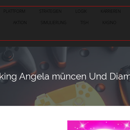
PLATTFORM
STRATEGIEN
LOGIK
KARRIEREN
AKTION
SIMULIERUNG
TISH
KASINO
lking Angela müncen Und Diam