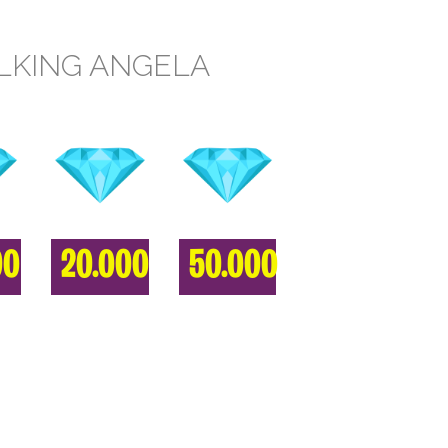
LKING ANGELA
00
20.000
50.000