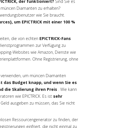
ICTRICK, der funktioniert?
Sind Sie es
m müncen Diamanten zu erhalten?
wendungsbenutzer wie Sie braucht.
urces}, um EPICTRICK mit einer 100 %
iten, die von echten
EPICTRICK-Fans
Dienstprogrammen zur Verfügung zu
opping-Websites wie Amazon, Dienste wie
erienplattformen. Ohne Registrierung, ohne
r verwenden, um müncen Diamanten
st das Budget knapp, und wenn Sie es
 die Skalierung ihren Preis
. Wie kann
atoren wie EPICTRICK. Es ist
sehr
e Geld ausgeben zu müssen, das Sie nicht
tenlosen Ressourcengenerator zu finden, der
istrierungen einfriert, die nicht einmal zu