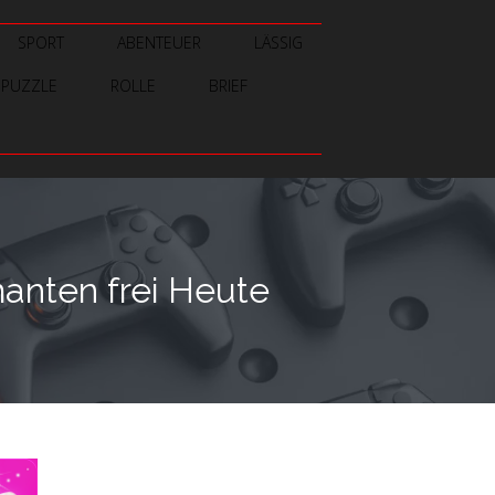
SPORT
ABENTEUER
LÄSSIG
PUZZLE
ROLLE
BRIEF
anten frei Heute