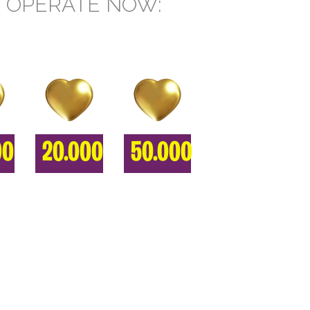
 OPERATE NOW:
00
20.000
50.000