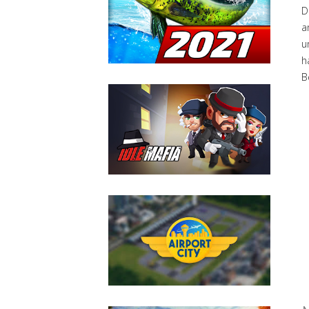
D
a
h
B