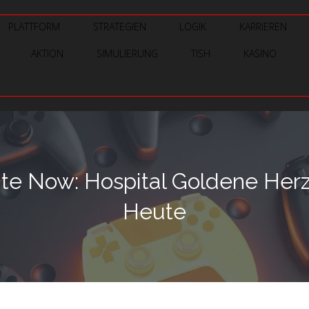
PLATTFORM
STRATEGIEN
LOGIK
KARRIEREN
AKTION
SIMULIERUNG
TISH
KASINO
te Now: Hospital Goldene Herz
Heute