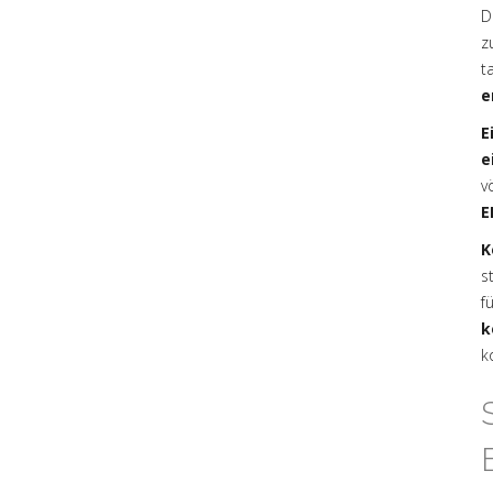
D
z
t
e
E
e
v
E
K
s
f
k
k