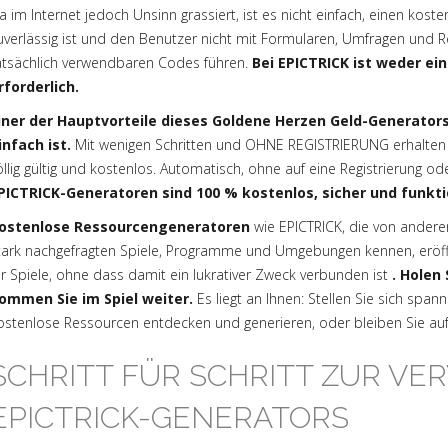
a im Internet jedoch Unsinn grassiert, ist es nicht einfach, einen kos
uverlässig ist und den Benutzer nicht mit Formularen, Umfragen und Reg
atsächlich verwendbaren Codes führen.
Bei EPICTRICK ist weder ei
rforderlich.
iner der Hauptvorteile dieses Goldene Herzen Geld-Generators 
infach ist.
Mit wenigen Schritten und OHNE REGISTRIERUNG erhalten 
öllig gültig und kostenlos. Automatisch, ohne auf eine Registrierung o
PICTRICK-Generatoren sind 100 % kostenlos, sicher und funkt
ostenlose Ressourcengeneratoren
wie EPICTRICK, die von andere
tark nachgefragten Spiele, Programme und Umgebungen kennen, eröffne
ür Spiele, ohne dass damit ein lukrativer Zweck verbunden ist
. Holen
ommen Sie im Spiel weiter.
Es liegt an Ihnen: Stellen Sie sich sp
ostenlose Ressourcen entdecken und generieren, oder bleiben Sie a
SCHRITT FÜR SCHRITT ZUR V
EPICTRICK-GENERATORS