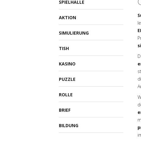
SPIELHALLE
S
AKTION
l
E
SIMULIERUNG
P
s
TISH
D
KASINO
e
s
d
PUZZLE
A
ROLLE
W
d
BRIEF
e
m
BILDUNG
p
i