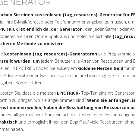
GENERATOR
uchen Sie einen kostenlosen {tag_resources}-Generator für EP
eid, Ihre E-Mail-Adresse oder Telefonnummer angeben zu müssen, um
PICTRICK ist endlich da, der Generator
, den jeder Gamer oder An
robieren Sie Ihren Online-Spaß aus und holen Sie sich alle
{tag_reso
icheren Methode zu meistern
.
ie
kostenlosen {tag_resources}-Generatoren
sind Programmierse
rstellt wurden, um
jedem Benutzer alle Arten von Ressourcen und 
tellen. In EPICTRICK finden Sie außerdem
Goldene Herzen Geld
für S
ie Adobe-Suite oder Geschenkkarten für Ihre bevorzugten Film- und S
ngaben. Komplett frei.
ussten Sie, dass die meisten
EPICTRICK-
Top-Ten eine Art Generato
orthin zu bringen, wo sie angekommen sind?
Wenn Sie anfangen, i
rnst meinen wollen, haben die Beschaffung von Ressourcen und
an es billiger machen? Ganz einfach mit kostenlosen Ressourcengener
raktisch
und ermöglicht Ihnen den Zugriff auf viele Ressourcen, ohn
mmer haben.