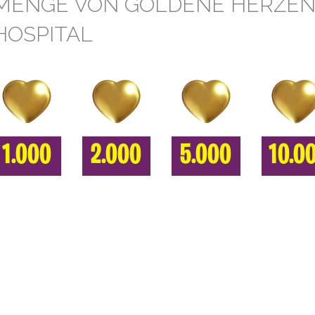
MENGE VON GOLDENE HERZEN
HOSPITAL
1.000
2.000
5.000
10.0