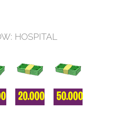
W: HOSPITAL
00
20.000
50.000